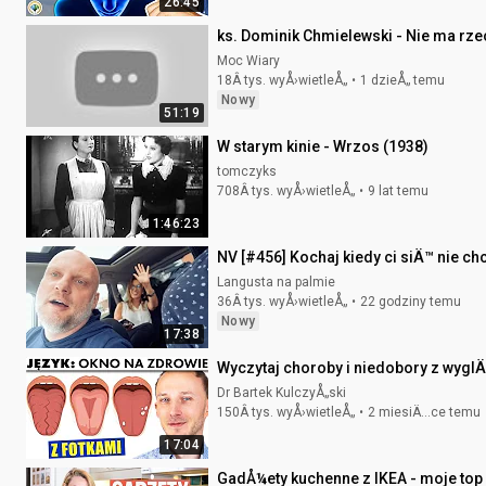
26:45
ks. Dominik Chmielewski - Nie ma rz
Moc Wiary
18Â tys. wyÅ›wietleÅ„
1 dzieÅ„ temu
Nowy
51:19
W starym kinie - Wrzos (1938)
tomczyks
708Â tys. wyÅ›wietleÅ„
9 lat temu
1:46:23
NV [#456] Kochaj kiedy ci siÄ™ nie ch
Langusta na palmie
36Â tys. wyÅ›wietleÅ„
22 godziny temu
Nowy
17:38
Wyczytaj choroby i niedobory z wyglÄ
Dr Bartek KulczyÅ„ski
150Â tys. wyÅ›wietleÅ„
2 miesiÄ…ce temu
17:04
GadÅ¼ety kuchenne z IKEA - moje top 