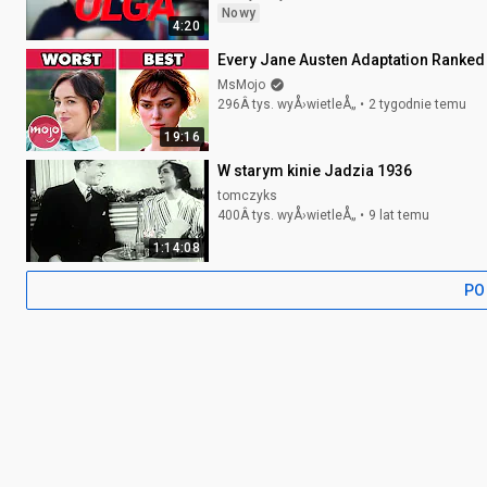
Nowy
4:20
Every Jane Austen Adaptation Ranked 
MsMojo
296Â tys. wyÅ›wietleÅ„
2 tygodnie temu
19:16
W starym kinie Jadzia 1936
tomczyks
400Â tys. wyÅ›wietleÅ„
9 lat temu
1:14:08
PO