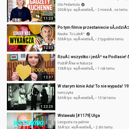
Ula Pedantula
200Â tys. wyÅ›wietleÅ„
2 miesiÄ…ce temu
11:23
Po tym filmie przestaniecie sÅ‚odziÄ
Nauka. To LubiÄ™
558Â tys. wyÅ›wietleÅ„
2 tygodnie temu
12:03
RzuÄ‡ wszystko i jedÅº na Podlasie!
PodrÃ³Å¼e w Naturze
108Â tys. wyÅ›wietleÅ„
1 rok temu
12:37
W starym kinie Ada! To nie wypada! 
tomczyks
569Â tys. wyÅ›wietleÅ„
10 lat temu
1:22:25
Wstawaki [#1179] Ulga
Langusta na palmie
56Â tys. wyÅ›wietleÅ„
2 dni temu