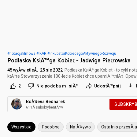
#notacjafilmowa
#IKAR
#InkubatorKobiecegoAktywnegoRozwoju
Podlaska KsiÄ™ga Kobiet - Jadwiga Pietrowska
45 wyÅ›wietleÅ„
25 sie 2022
Podlaska KsiÄ™ga Kobiet - to cykl notac
ktÃ³re Stowarzyszenie 100-lecie Kobiet chce upamiÄ™tniÄ‡. Opow
2
Nie podoba mi siÄ™
UdostÄ™pnij
BoÅ¼ena Bednarek
SUBSKRY
611Â subskrybentÃ³w
Wszystkie
Podobne
Na Å¼ywo
Ostatnio przesÅ‚