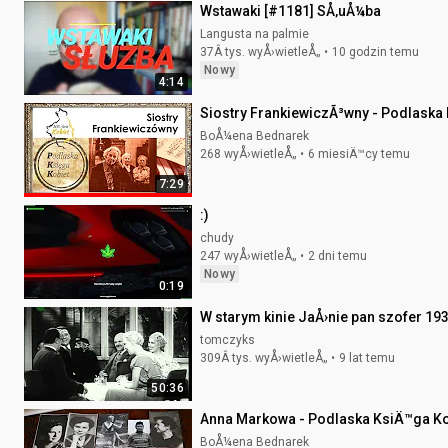
Wstawaki [#1181] SÅ‚uÅ¼ba
Langusta na palmie
37Â tys. wyÅ›wietleÅ„
10 godzin temu
Nowy
4:14
Siostry FrankiewiczÃ³wny - Podlaska
BoÅ¼ena Bednarek
268 wyÅ›wietleÅ„
6 miesiÄ™cy temu
7:29
:)
chudy
247 wyÅ›wietleÅ„
2 dni temu
Nowy
0:19
W starym kinie JaÅ›nie pan szofer 1
tomczyks
309Â tys. wyÅ›wietleÅ„
9 lat temu
50:36
Anna Markowa - Podlaska KsiÄ™ga Ko
BoÅ¼ena Bednarek