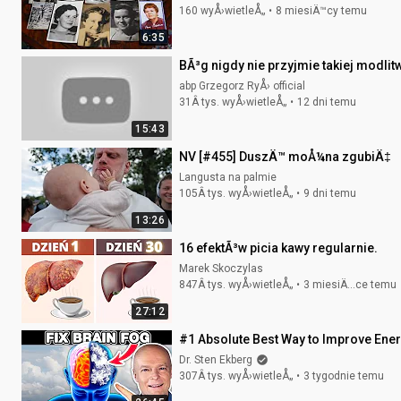
160 wyÅ›wietleÅ„
8 miesiÄ™cy temu
6:35
BÃ³g nigdy nie przyjmie takiej modlit
abp Grzegorz RyÅ› official
31Â tys. wyÅ›wietleÅ„
12 dni temu
15:43
NV [#455] DuszÄ™ moÅ¼na zgubiÄ‡
Langusta na palmie
105Â tys. wyÅ›wietleÅ„
9 dni temu
13:26
16 efektÃ³w picia kawy regularnie.
Marek Skoczylas
847Â tys. wyÅ›wietleÅ„
3 miesiÄ…ce temu
27:12
#1 Absolute Best Way to Improve Ener
Dr. Sten Ekberg
307Â tys. wyÅ›wietleÅ„
3 tygodnie temu