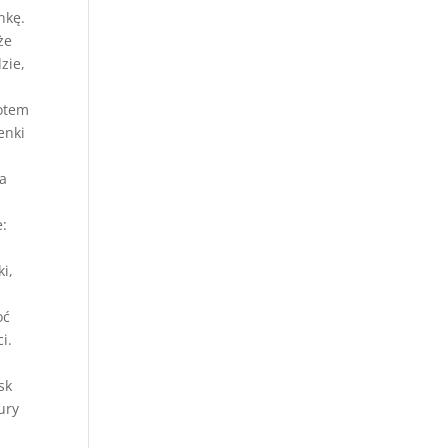
nkę.
że
zie,
potem
enki
ca
i
e:
i,
oć
i.
a
sk
ury