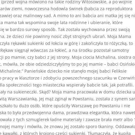
j (przed wojna mówiono na takie rodziny Witosowskie, a po wojnie
hektarów ziemi, nowoczesna hodowla świnek (babcia za reproduktora
awie) oraz malinowy sad. A mimo to ani babcia ani matka jej się n
ja mama tak wspomina swoje lata rodzinne i ubieranie, które
się w bardzo surowy sposób. Tak została wychowana przez swoją
a, że dzieci nie powinny nosić zbyt strojnych ubrań. Moja Mama
yła rękawki sukienki od łokcia w górę i zakończyła to różyczką, to
 Rękaw sięgnął wówczas za łokieć, a na środku pozostał samotny
 po mamie, czy babci z jej strony. Moja ciocia Michalina, siostra o
st, mówiła, że obie odziedziczyłyśmy to po jej mamie – babci Osiński
Michalinie.” Panieńskie dziecko nie stanęło mojej babci Feliksie
o pracy w klasztorze i zdobyciu powszechnego szacunku w Czerwiń
a społeczności tego miasteczka wspierały babcie tak, jak potrafili.
iały na sukieneczki. Skąd? Moja mama pracowała w domu dziecka 
witą Warszawianką. Jej mąż zginął w Powstaniu, została z synem sa
szkało tu dużo osób, które opuściły Warszawę po Powstaniu i nie
wska to była przedwojenna dama, prawdziwa elegantka, która nawe
owała z tych szmuglerek ładne materiały i zawsze brała metr albo 
 mojej mamy i mówiła, że znowu jej zostało sporo tkaniny. Oddawała
 kawałki, z których krojono części sukienki. Tłumaczyła, że kupiła