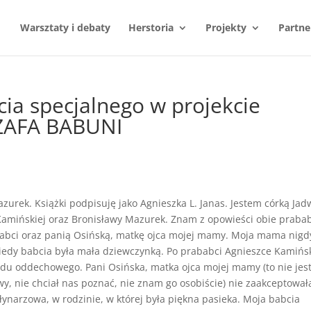
Warsztaty i debaty
Herstoria
Projekty
Partne
cia specjalnego w projekcie
ZAFA BABUNI
urek. Książki podpisuję jako Agnieszka L. Janas. Jestem córką Jad
Kamińskiej oraz Bronisławy Mazurek. Znam z opowieści obie praba
abci oraz panią Osińską, matkę ojca mojej mamy. Moja mama nigd
kiedy babcia była mała dziewczynką. Po prababci Agnieszce Kamińsk
du oddechowego. Pani Osińska, matka ojca mojej mamy (to nie jes
wy, nie chciał nas poznać, nie znam go osobiście) nie zaakceptował
łynarzowa, w rodzinie, w której była piękna pasieka. Moja babcia