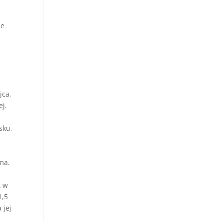
ie
jca,
ej.
sku,
u
ma.
t w
1,5
 jej