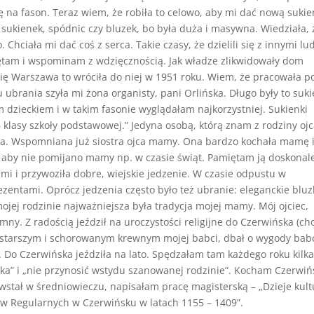
ę na fason. Teraz wiem, że robiła to celowo, aby mi dać nową sukie
 sukienek, spódnic czy bluzek, bo była duża i masywna. Wiedziała, 
Chciała mi dać coś z serca. Takie czasy, że dzielili się z innymi lud
miętam i wspominam z wdzięcznością. Jak władze zlikwidowały dom
ię Warszawa to wróciła do niej w 1951 roku. Wiem, że pracowała 
ubrania szyła mi żona organisty, pani Orlińska. Długo były to suki
dzieckiem i w takim fasonie wyglądałam najkorzystniej. Sukienki
 klasy szkoły podstawowej.” Jedyna osobą, którą znam z rodziny oj
ina. Wspomniana już siostra ojca mamy. Ona bardzo kochała mamę 
, aby nie pomijano mamy np. w czasie świąt. Pamiętam ją doskonal
i i przywoziła dobre, wiejskie jedzenie. W czasie odpustu w
zentami. Oprócz jedzenia często było też ubranie: eleganckie bluzk
ojej rodzinie najważniejsza była tradycja mojej mamy. Mój ojciec,
mny. Z radością jeździł na uroczystości religijne do Czerwińska (ch
ał starszym i schorowanym krewnym mojej babci, dbał o wygody babc
. Do Czerwińska jeździła na lato. Spędzałam tam każdego roku kilk
ka” i „nie przynosić wstydu szanowanej rodzinie”. Kocham Czerwiń
owstał w średniowieczu, napisałam pracę magisterską – „Dzieje kult
ów Regularnych w Czerwińsku w latach 1155 – 1409”.