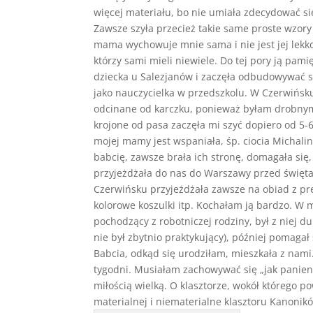
więcej materiału, bo nie umiała zdecydować si
Zawsze szyła przecież takie same proste wzory
mama wychowuje mnie sama i nie jest jej lekko. 
którzy sami mieli niewiele. Do tej pory ją pa
dziecka u Salezjanów i zaczęła odbudowywać s
jako nauczycielka w przedszkolu. W Czerwińsku 
odcinane od karczku, ponieważ byłam drobnym 
krojone od pasa zaczęła mi szyć dopiero od 5-6
mojej mamy jest wspaniała, śp. ciocia Michal
babcię, zawsze brała ich stronę, domagała się
przyjeżdżała do nas do Warszawy przed świętam
Czerwińsku przyjeżdżała zawsze na obiad z pre
kolorowe koszulki itp. Kochałam ją bardzo. W m
pochodzący z robotniczej rodziny, był z niej du
nie był zbytnio praktykujący), później pomag
Babcia, odkąd się urodziłam, mieszkała z nami
tygodni. Musiałam zachowywać się „jak panien
miłością wielką. O klasztorze, wokół którego p
materialnej i niematerialne klasztoru Kanonik