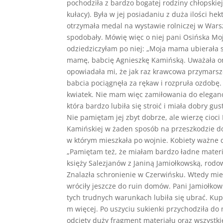
pochodziła z bardzo bogatej rodziny chłopskie
kułacy). Była w jej posiadaniu z duża ilości 
otrzymała medal na wystawie rolniczej w Warsz
spodobały. Mówię więc o niej pani Osińska Mo
odziedziczyłam po niej: „Moja mama ubierała 
mamę, babcię Agnieszkę Kamińską. Uważała on
opowiadała mi, że jak raz krawcowa przymarszcz
babcia pociągnęła za rękaw i rozpruła ozdobę.
kwiatek. Nie mam więc zamiłowania do elegancji
która bardzo lubiła się stroić i miała dobry gu
Nie pamiętam jej zbyt dobrze, ale wierzę cioci 
Kamińskiej w żaden sposób na przeszkodzie d
w którym mieszkała po wojnie. Kobiety ważne dl
„Pamiętam też, że miałam bardzo ładne mater
księży Salezjanów z Janiną Jamiołkowską, rodo
Znalazła schronienie w Czerwińsku. Wtedy mie
wróciły jeszcze do ruin domów. Pani Jamiołko
tych trudnych warunkach lubiła się ubrać. Kup
m więcej. Po uszyciu sukienki przychodziła do
odcięty duży fragment materiału oraz wszystkie