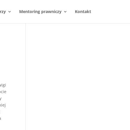
rzy
Mentoring prawniczy
Kontakt
wigi
bcie
y
iej
t
a