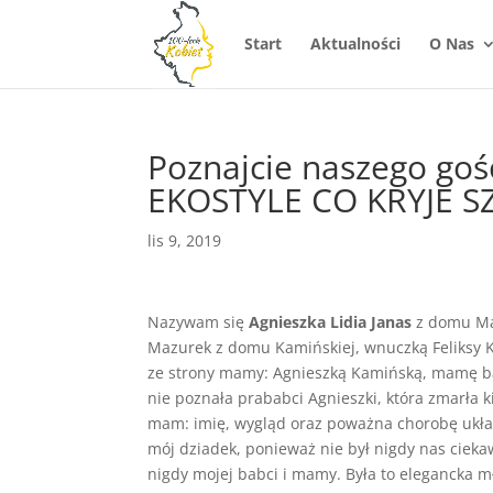
Start
Aktualności
O Nas
Poznajcie naszego goś
EKOSTYLE CO KRYJE S
lis 9, 2019
Nazywam się
Agnieszka Lidia Janas
z domu Maz
Mazurek z domu Kamińskiej, wnuczką Feliksy 
ze strony mamy: Agnieszką Kamińską, mamę b
nie poznała prababci Agnieszki, która zmarła 
mam: imię, wygląd oraz poważna chorobę ukła
mój dziadek, ponieważ nie był nigdy nas cieka
nigdy mojej babci i mamy. Była to elegancka m