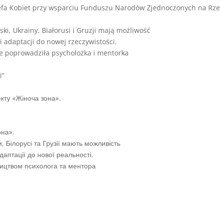
trefa Kobiet przy wsparciu Funduszu Narodów Zjednoczonych na Rze
ski, Ukrainy, Białorusi i Gruzji mają możliwość
i adaptacji do nowej rzeczywistości.
re poprowadziła psycholożka i mentorka
i”
екту «Жіноча зона».
она».
, Білорусі та Грузії мають можливість
даптації до нової реальності.
ництвом психолога та ментора