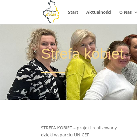
Start
Aktualności
O Nas
Strefa kobiet
STREFA KOBIET – projekt realizowany
dzięki wsparciu UNICEF