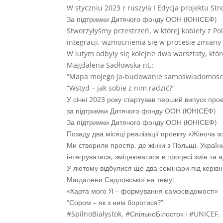
W styczniu 2023 r ruszyła I Edycja projektu S
За підтримки Дитячого фонду ООН (ЮНІСЕФ)
Stworzyłyśmy przestrzeń, w której kobiety z Pol
integracji, wzmocnienia się w procesie zmiany 
W lutym odbyły się kolejne dwa warsztaty, któ
Magdalena Sadłowska nt.:
“Mapa mojego Ja-budowanie samoświadomośc
“Wstyd – jak sobie z nim radzić?”
У січні 2023 року стартував перший випуск про
за підтримки Дитячого фонду ООН (ЮНІСЕФ)
За підтримки Дитячого фонду ООН (ЮНІСЕФ)
Позаду два місяці реалізації проекту «Жіноча з
Ми створили простір, де жінки з Польщі, України
інтегруватися, зміцнюватися в процесі змін та а
У лютому відбулися ще два семінари під керів
Магдалени Садловської на тему:
«Карта мого Я – формування самосвідомості»
“Сором – як з ним боротися?”
#SpilnoBiałystok, #СпільноБілосток i #UNICEF.