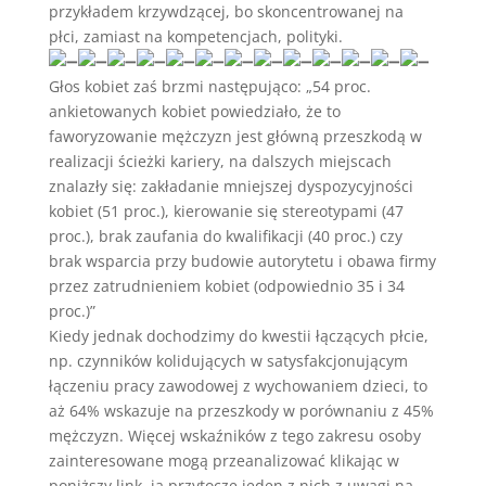
przykładem krzywdzącej, bo skoncentrowanej na
płci, zamiast na kompetencjach, polityki.
Głos kobiet zaś brzmi następująco: „54 proc.
ankietowanych kobiet powiedziało, że to
faworyzowanie mężczyzn jest główną przeszkodą w
realizacji ścieżki kariery, na dalszych miejscach
znalazły się: zakładanie mniejszej dyspozycyjności
kobiet (51 proc.), kierowanie się stereotypami (47
proc.), brak zaufania do kwalifikacji (40 proc.) czy
brak wsparcia przy budowie autorytetu i obawa firmy
przez zatrudnieniem kobiet (odpowiednio 35 i 34
proc.)”
Kiedy jednak dochodzimy do kwestii łączących płcie,
np. czynników kolidujących w satysfakcjonującym
łączeniu pracy zawodowej z wychowaniem dzieci, to
aż 64% wskazuje na przeszkody w porównaniu z 45%
mężczyzn. Więcej wskaźników z tego zakresu osoby
zainteresowane mogą przeanalizować klikając w
poniższy link, ja przytoczę jeden z nich z uwagi na