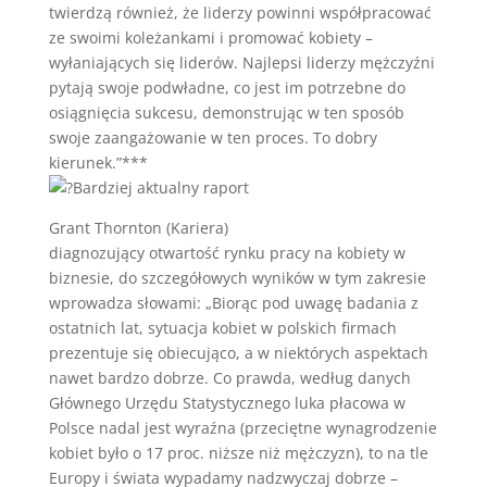
twierdzą również, że liderzy powinni współpracować
ze swoimi koleżankami i promować kobiety –
wyłaniających się liderów. Najlepsi liderzy mężczyźni
pytają swoje podwładne, co jest im potrzebne do
osiągnięcia sukcesu, demonstrując w ten sposób
swoje zaangażowanie w ten proces. To dobry
kierunek.”***
Bardziej aktualny raport
Grant Thornton (Kariera)
diagnozujący otwartość rynku pracy na kobiety w
biznesie, do szczegółowych wyników w tym zakresie
wprowadza słowami: „Biorąc pod uwagę badania z
ostatnich lat, sytuacja kobiet w polskich firmach
prezentuje się obiecująco, a w niektórych aspektach
nawet bardzo dobrze. Co prawda, według danych
Głównego Urzędu Statystycznego luka płacowa w
Polsce nadal jest wyraźna (przeciętne wynagrodzenie
kobiet było o 17 proc. niższe niż mężczyzn), to na tle
Europy i świata wypadamy nadzwyczaj dobrze –