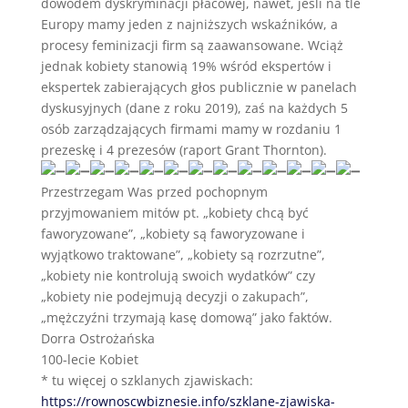
dowodem dyskryminacji płacowej, nawet, jeśli na tle
Europy mamy jeden z najniższych wskaźników, a
procesy feminizacji firm są zaawansowane. Wciąż
jednak kobiety stanowią 19% wśród ekspertów i
ekspertek zabierających głos publicznie w panelach
dyskusyjnych (dane z roku 2019), zaś na każdych 5
osób zarządzających firmami mamy w rozdaniu 1
prezeskę i 4 prezesów (raport Grant Thornton).
Przestrzegam Was przed pochopnym
przyjmowaniem mitów pt. „kobiety chcą być
faworyzowane”, „kobiety są faworyzowane i
wyjątkowo traktowane”, „kobiety są rozrzutne”,
„kobiety nie kontrolują swoich wydatków” czy
„kobiety nie podejmują decyzji o zakupach”,
„mężczyźni trzymają kasę domową” jako faktów.
Dorra Ostrożańska
100-lecie Kobiet
* tu więcej o szklanych zjawiskach:
https://rownoscwbiznesie.info/szklane-zjawiska-