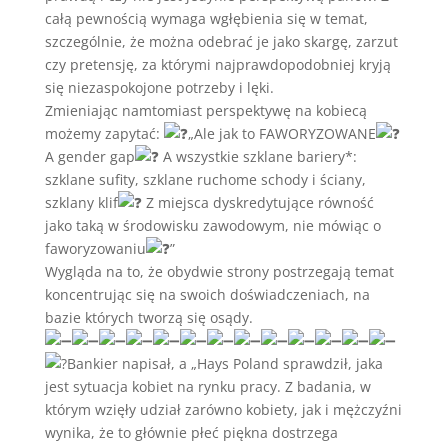
całą pewnością wymaga wgłębienia się w temat,
szczególnie, że można odebrać je jako skargę, zarzut
czy pretensję, za którymi najprawdopodobniej kryją
się niezaspokojone potrzeby i lęki.
Zmieniając namtomiast perspektywę na kobiecą
możemy zapytać:
„Ale jak to FAWORYZOWANE
A gender gap
A wszystkie szklane bariery*:
szklane sufity, szklane ruchome schody i ściany,
szklany klif
Z miejsca dyskredytujące równość
jako taką w środowisku zawodowym, nie mówiąc o
faworyzowaniu
”
Wygląda na to, że obydwie strony postrzegają temat
koncentrując się na swoich doświadczeniach, na
bazie których tworzą się osądy.
Bankier napisał, a „Hays Poland sprawdził, jaka
jest sytuacja kobiet na rynku pracy. Z badania, w
którym wzięły udział zarówno kobiety, jak i mężczyźni
wynika, że to głównie płeć piękna dostrzega