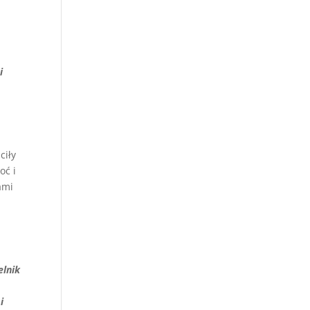
i
ciły
oć i
ami
elnik
i