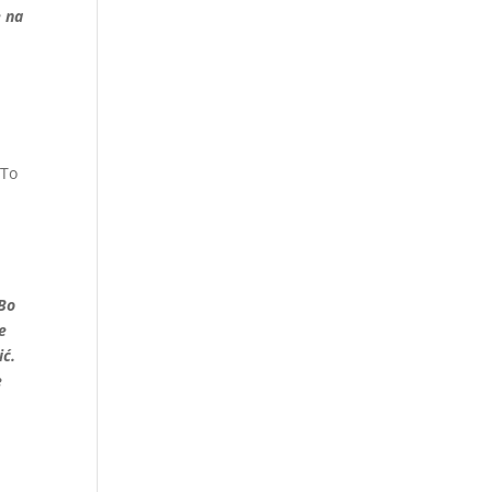
e na
 To
 Bo
e
ić.
e