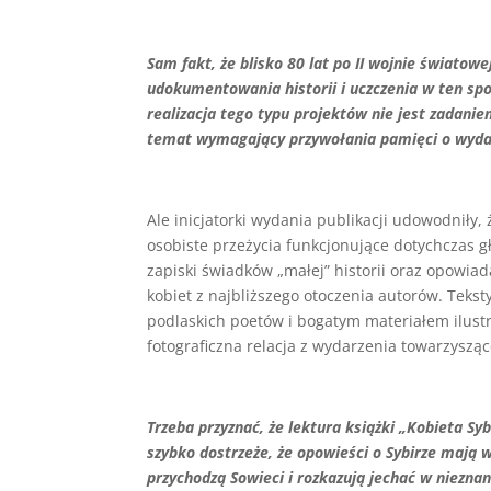
Sam fakt, że blisko 80 lat po II wojnie świato
udokumentowania historii i uczczenia w ten spo
realizacja tego typu projektów nie jest zadan
temat wymagający przywołania pamięci o wydar
Ale inicjatorki wydania publikacji udowodniły,
osobiste przeżycia funkcjonujące dotychczas 
zapiski świadków „małej” historii oraz opowi
kobiet z najbliższego otoczenia autorów. Tekst
podlaskich poetów i bogatym materiałem ilust
fotograficzna relacja z wydarzenia towarzysz
Trzeba przyznać, że lektura książki „Kobieta Sy
szybko dostrzeże, że opowieści o Sybirze mają
przychodzą Sowieci i rozkazują jechać w nieznan