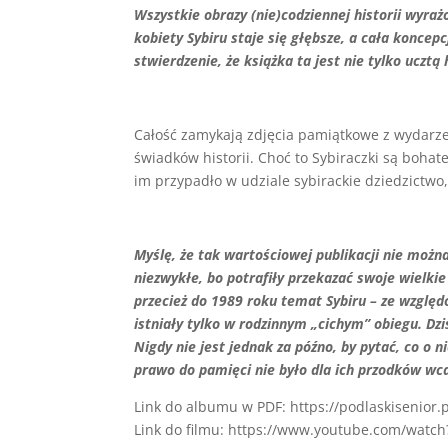
Wszystkie obrazy (nie)codziennej historii wyra
kobiety Sybiru staje się głębsze, a cała koncep
stwierdzenie, że książka ta jest nie tylko ucztą
Całość zamykają zdjęcia pamiątkowe z wydarze
świadków historii. Choć to Sybiraczki są bohate
im przypadło w udziale sybirackie dziedzictwo,
Myślę, że tak wartościowej publikacji nie możn
niezwykłe, bo potrafiły przekazać swoje wielki
przecież do 1989 roku temat Sybiru – ze wzglę
istniały tylko w rodzinnym „cichym” obiegu. Dzi
Nigdy nie jest jednak za późno, by pytać, co o 
prawo do pamięci nie było dla ich przodków wc
Link do albumu w PDF: https://podlaskisenior
Link do filmu: https://www.youtube.com/wat