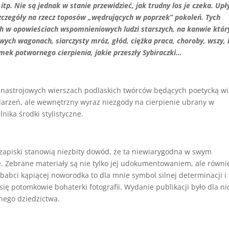
itp. Nie są jednak w stanie przewidzieć, jak trudny los je czeka. Up
zczegóły na rzecz toposów „wędrujących w poprzek” pokoleń. Tych
ych w opowieściach wspomnieniowych ludzi starszych, na kanwie któr
ych wagonach, siarczysty mróz, głód, ciężka praca, choroby, wszy,
amek potwornego cierpienia, jakie przeszły Sybiraczki…
 nastrojowych wierszach podlaskich twórców będących poetycką wi
ydarzeń, ale wewnętrzny wyraz niezgody na cierpienie ubrany w
nika środki stylistyczne.
 zapiski stanowią niezbity dowód, że ta niewiarygodna w swym
. Zebrane materiały są nie tylko jej udokumentowaniem, ale równi
abci kąpiącej noworodka to dla mnie symbol silnej determinacji i 
 się potomkowie bohaterki fotografii. Wydanie publikacji było dla ni
ego dziedzictwa.