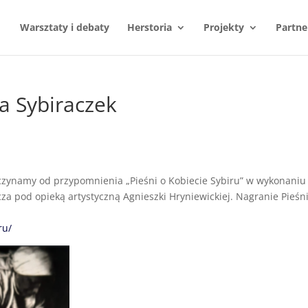
Warsztaty i debaty
Herstoria
Projekty
Partne
a Sybiraczek
oczynamy od przypomnienia „Pieśni o Kobiecie Sybiru” w wykonaniu
a pod opieką artystyczną Agnieszki Hryniewickiej. Nagranie Pieśn
ru/