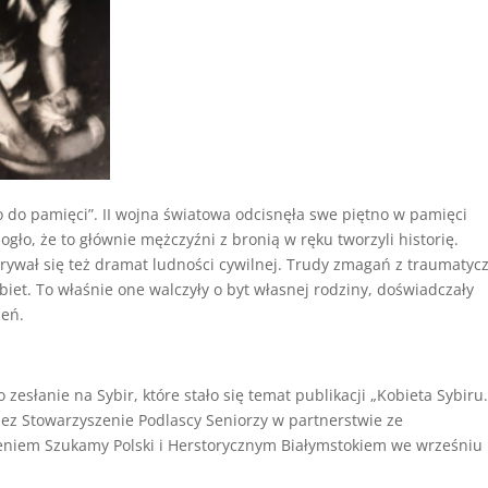
do pamięci”. II wojna światowa odcisnęła swe piętno w pamięci
gło, że to głównie mężczyźni z bronią w ręku tworzyli historię.
grywał się też dramat ludności cywilnej. Trudy zmagań z traumatyc
iet. To właśnie one walczyły o byt własnej rodziny, doświadczały
ień.
esłanie na Sybir, które stało się temat publikacji „Kobieta Sybiru
zez Stowarzyszenie Podlascy Seniorzy w partnerstwie ze
zeniem Szukamy Polski i Herstorycznym Białymstokiem we wrześniu