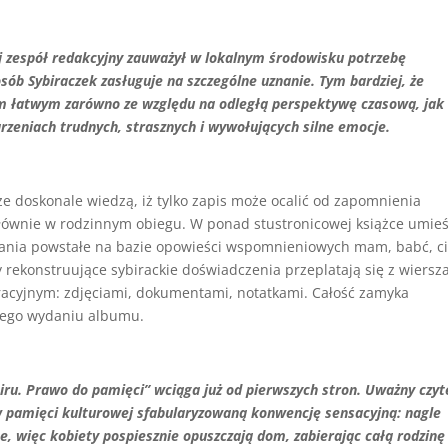
wej zespół redakcyjny zauważył w lokalnym środowisku potrzebę
sób Sybiraczek zasługuje na szczególne uznanie. Tym bardziej, że
iem łatwym zarówno ze względu na odległą perspektywę czasową, jak 
zeniach trudnych, strasznych i wywołujących silne emocje.
 że doskonale wiedzą, iż tylko zapis może ocalić od zapomnienia
głównie w rodzinnym obiegu. W ponad stustronicowej książce umieś
adania powstałe na bazie opowieści wspomnieniowych mam, babć, ci
y rekonstruujące sybirackie doświadczenia przeplatają się z wiersz
racyjnym: zdjęciami, dokumentami, notatkami. Całość zamyka
ącego wydaniu albumu.
biru. Prawo do pamięci” wciąga już od pierwszych stron. Uważny czyt
 w pamięci kulturowej sfabularyzowaną konwencję sensacyjną: nagle
e, więc kobiety pospiesznie opuszczają dom, zabierając całą rodzinę 