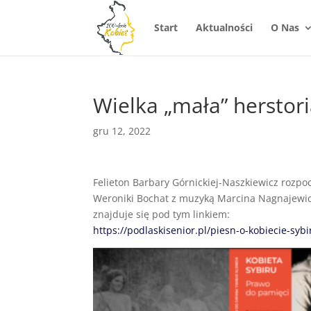
Start
Aktualności
O Nas
Wielka „mała” herstori
gru 12, 2022
Felieton Barbary Górnickiej-Naszkiewicz rozp
Weroniki Bochat z muzyką Marcina Nagnajewicz
znajduje się pod tym linkiem:
https://podlaskisenior.pl/
piesn-o-kobiecie-sybi