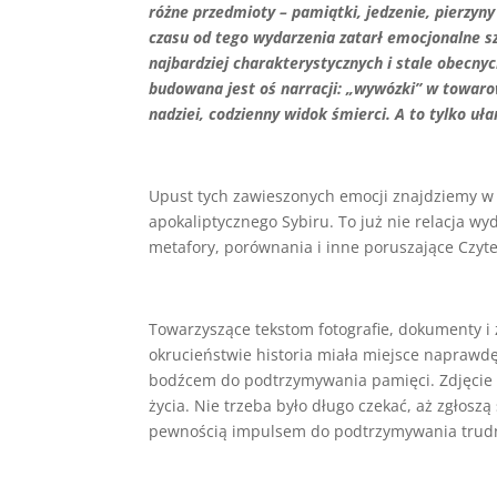
różne przedmioty – pamiątki, jedzenie, pierzyny 
czasu od tego wydarzenia zatarł emocjonalne s
najbardziej charakterystycznych i stale obecn
budowana jest oś narracji: „wywózki” w towarow
nadziei, codzienny widok śmierci. A to tylko uł
Upust tych zawieszonych emocji znajdziemy w
apokaliptycznego Sybiru. To już nie relacja w
metafory, porównania i inne poruszające Czytel
Towarzyszące tekstom fotografie, dokumenty i
okrucieństwie historia miała miejsce naprawdę
bodźcem do podtrzymywania pamięci. Zdjęcie b
życia. Nie trzeba było długo czekać, aż zgłoszą
pewnością impulsem do podtrzymywania trudn