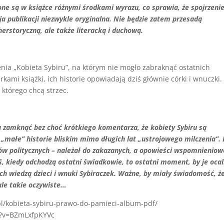
żone są w książce różnymi środkami wyrazu, co sprawia, że spojrzeni
cja publikacji niezwykle oryginalna. Nie będzie zatem przesadą
 herstoryczną, ale także literacką i duchową.
nia „Kobieta Sybiru”, na którym nie mogło zabraknąć ostatnich
rkami książki, ich historie opowiadają dziś głównie córki i wnuczki.
 którego chcą strzec.
a zamknąć bez choć krótkiego komentarza, że kobiety Sybiru są
e „małe” historie bliskim mimo długich lat „ustrojowego milczenia”.
dów politycznych – należał do zakazanych, a opowieści wspomnieniow
ś, kiedy odchodzą ostatni świadkowie, to ostatni moment, by je ocal
nich wiedzą dzieci i wnuki Sybiraczek. Ważne, by miały świadomość, ż
ale takie oczywiste…
.pl/kobieta-sybiru-prawo-do-pamieci-album-pdf/
ch?v=BZmLxfpKYVc