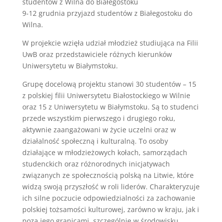
studentów z Wilna do Białegostoku
9-12 grudnia przyjazd studentów z Białegostoku do
Wilna.
W projekcie wzięła udział młodzież studiująca na Filii
UwB oraz przedstawiciele różnych kierunków
Uniwersytetu w Białymstoku.
Grupę docelową projektu stanowi 30 studentów – 15
z polskiej filii Uniwersytetu Białostockiego w Wilnie
oraz 15 z Uniwersytetu w Białymstoku. Są to studenci
przede wszystkim pierwszego i drugiego roku,
aktywnie zaangażowani w życie uczelni oraz w
działalność społeczną i kulturalną. To osoby
działające w młodzieżowych kołach, samorządach
studenckich oraz różnorodnych inicjatywach
związanych ze społecznością polską na Litwie, które
widzą swoją przyszłość w roli liderów. Charakteryzuje
ich silne poczucie odpowiedzialności za zachowanie
polskiej tożsamości kulturowej, zarówno w kraju, jak i
poza jego granicami, szczególnie w środowisku