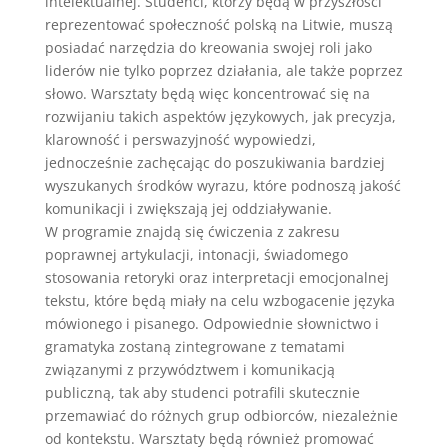
intelektualnej. Studenci, którzy będą w przyszłości
reprezentować społeczność polską na Litwie, muszą
posiadać narzędzia do kreowania swojej roli jako
liderów nie tylko poprzez działania, ale także poprzez
słowo. Warsztaty będą więc koncentrować się na
rozwijaniu takich aspektów językowych, jak precyzja,
klarowność i perswazyjność wypowiedzi,
jednocześnie zachęcając do poszukiwania bardziej
wyszukanych środków wyrazu, które podnoszą jakość
komunikacji i zwiększają jej oddziaływanie.
W programie znajdą się ćwiczenia z zakresu
poprawnej artykulacji, intonacji, świadomego
stosowania retoryki oraz interpretacji emocjonalnej
tekstu, które będą miały na celu wzbogacenie języka
mówionego i pisanego. Odpowiednie słownictwo i
gramatyka zostaną zintegrowane z tematami
związanymi z przywództwem i komunikacją
publiczną, tak aby studenci potrafili skutecznie
przemawiać do różnych grup odbiorców, niezależnie
od kontekstu. Warsztaty będą również promować