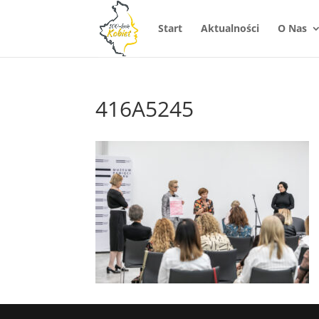
Start
Aktualności
O Nas
416A5245