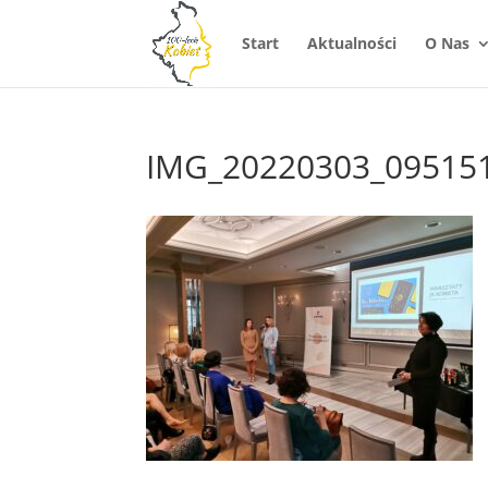
Start
Aktualności
O Nas
IMG_20220303_09515