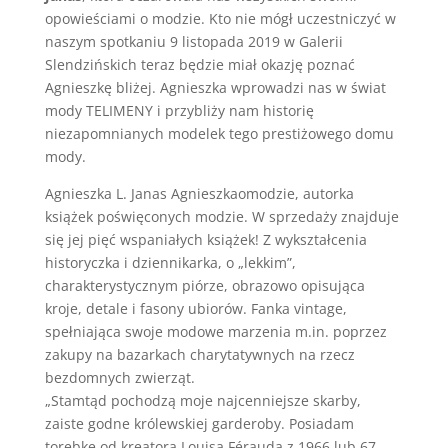
opowieściami o modzie. Kto nie mógł uczestniczyć w
naszym spotkaniu 9 listopada 2019 w Galerii
Slendzińskich teraz będzie miał okazję poznać
Agnieszkę bliżej. Agnieszka wprowadzi nas w świat
mody TELIMENY i przybliży nam historię
niezapomnianych modelek tego prestiżowego domu
mody.
Agnieszka L. Janas Agnieszkaomodzie, autorka
książek poświęconych modzie. W sprzedaży znajduje
się jej pięć wspaniałych książek! Z wykształcenia
historyczka i dziennikarka, o „lekkim”,
charakterystycznym piórze, obrazowo opisująca
kroje, detale i fasony ubiorów. Fanka vintage,
spełniająca swoje modowe marzenia m.in. poprzez
zakupy na bazarkach charytatywnych na rzecz
bezdomnych zwierząt.
„Stamtąd pochodzą moje najcenniejsze skarby,
zaiste godne królewskiej garderoby. Posiadam
torebkę od kreatora Louisa Férauda z 1966 lub 67