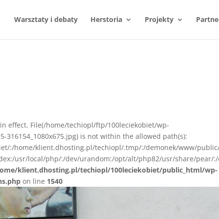
Warsztaty i debaty
Herstoria
Projekty
Partne
n in effect. File(/home/techiopl/ftp/100leciekobiet/wp-
-316154_1080x675.jpg) is not within the allowed path(s):
biet/:/home/klient.dhosting.pl/techiopl/.tmp/:/demonek/www/public
ex:/usr/local/php/:/dev/urandom:/opt/alt/php82/usr/share/pear/:/
ome/klient.dhosting.pl/techiopl/100leciekobiet/public_html/wp-
ns.php
on line
1540