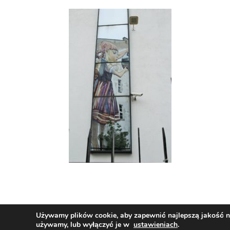
Używamy plików cookie, aby zapewnić najlepszą jakość na 
Zaprojektowane przez Techio.pl
używamy, lub wyłączyć je w
ustawieniach
.