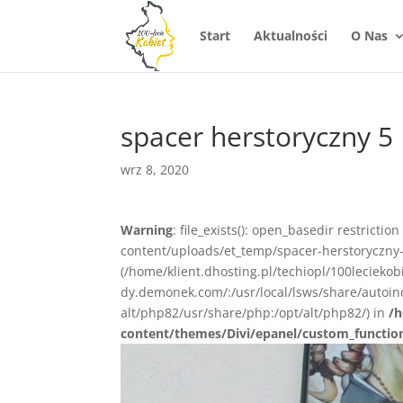
Start
Aktualności
O Nas
spacer herstoryczny 5
wrz 8, 2020
Warning
: file_exists(): open_basedir restrictio
content/uploads/et_temp/spacer-herstoryczny-5
(/home/klient.dhosting.pl/techiopl/100lecieko
dy.demonek.com/:/usr/local/lsws/share/autoind
alt/php82/usr/share/php:/opt/alt/php82/) in
/h
content/themes/Divi/epanel/custom_functio