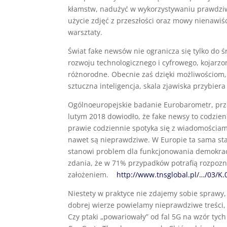
kłamstw, nadużyć w wykorzystywaniu prawdziw
użycie zdjęć z przeszłości oraz mowy nienawiś
warsztaty.
Świat fake newsów nie ogranicza się tylko do 
rozwoju technologicznego i cyfrowego, kojarzon
różnorodne. Obecnie zaś dzięki możliwościom, kt
sztuczna inteligencja, skala zjawiska przybiera 
Ogólnoeuropejskie badanie Eurobarometr, prz
lutym 2018 dowiodło, że fake newsy to codzien
prawie codziennie spotyka się z wiadomościami
nawet są nieprawdziwe. W Europie ta sama sta
stanowi problem dla funkcjonowania demokracj
zdania, że w 71% przypadków potrafią rozpozna
założeniem.
http://www.tnsglobal.pl/…/03/K
Niestety w praktyce nie zdajemy sobie sprawy,
dobrej wierze powielamy nieprawdziwe treści
Czy ptaki „powariowały” od fal 5G na wzór tych 