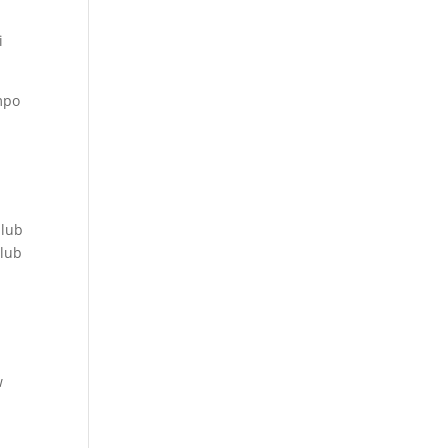
i
mpo
 lub
 lub
w