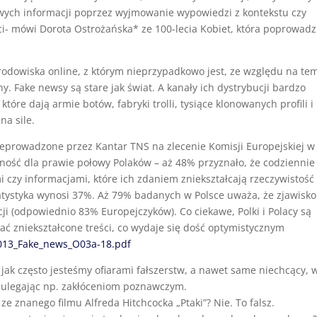
ych informacji poprzez wyjmowanie wypowiedzi z kontekstu czy
ci- mówi Dorota Ostrożańska* ze 100-lecia Kobiet, która poprowadz
środowiska online, z którym nieprzypadkowo jest, ze względu na te
y. Fake newsy są stare jak świat. A kanały ich dystrybucji bardzo
óre dają armie botów, fabryki trolli, tysiące klonowanych profili i
na sile.
eprowadzone przez Kantar TNS na zlecenie Komisji Europejskiej w
ność dla prawie połowy Polaków – aż 48% przyznało, że codziennie
 czy informacjami, które ich zdaniem zniekształcają rzeczywistość
tystyka wynosi 37%. Aż 79% badanych w Polsce uważa, że zjawisko
i (odpowiednio 83% Europejczyków). Co ciekawe, Polki i Polacy są
ć zniekształcone treści, co wydaje się dość optymistycznym
.013_Fake_news_O03a-18.pdf
 jak często jesteśmy ofiarami fałszerstw, a nawet same niechcący, 
, ulegając np. zakłóceniom poznawczym.
ze znanego filmu Alfreda Hitchcocka „Ptaki”? Nie. To falsz.