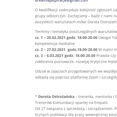
urealniajaspiracje@gmail.com
O kwalifikacji zadecyduje kolejność zgłoszeń 
grupy odbiorczyń. Zachęcamy – bądź z nami na
wszystkich warsztatach-mówi Dorota Ostrożań
Terminy i tematyka poszczególnych warsztatów 
cz. 1 – 20.02.2021 godz. 18.00-20.00
Uwaga! Fak
kompetencje medialne
cz. 2 – 27.02.2021 godz.18.00-20.00
W matni ma
cz. 3 – 6.03.2021 godz. 18.00-20.00
Prawda czy f
zakłócenia poznawcze, rozwijaj krytyczne myśl
Udział w zajęciach przygotowanych we współpra
odbędą się poprzez platformę Zoom i szczegó
*
Dorota Ostrożańska
– trenerka, mentorka i 
Trenerów Komunikacji opartej na Empatii.
Od 27 związana z sprzedażą i zarządzaniem. Po
licznych publikacji dla prasy wewnętrznej korpo