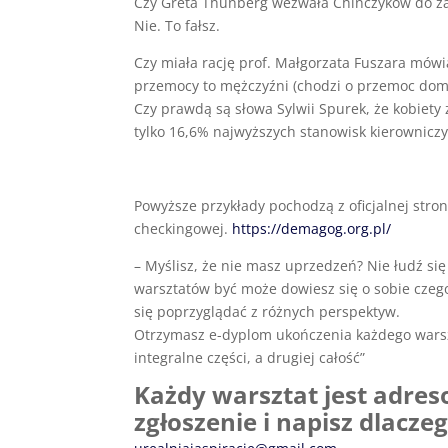
Czy Greta Thunberg wezwała Chińczyków do za
Nie. To fałsz.
Czy miała rację prof. Małgorzata Fuszara mówi
przemocy to mężczyźni (chodzi o przemoc dom
Czy prawdą są słowa Sylwii Spurek, że kobiet
tylko 16,6% najwyższych stanowisk kierowniczy
Powyższe przykłady pochodzą z oficjalnej stro
checkingowej.
https://demagog.org.pl/
– Myślisz, że nie masz uprzedzeń? Nie łudź się
warsztatów być może dowiesz się o sobie cze
się poprzyglądać z różnych perspektyw.
Otrzymasz e-dyplom ukończenia każdego warsz
integralne części, a drugiej całość”
Każdy warsztat jest adres
zgłoszenie i napisz dlacze