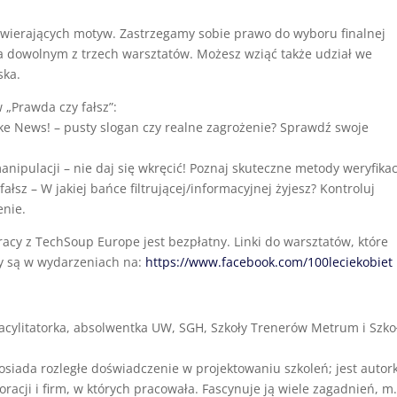
zawierających motyw. Zastrzegamy sobie prawo do wyboru finalnej
 dowolnym z trzech warsztatów. Możesz wziąć także udział we
ska.
„Prawda czy fałsz”:
e News! – pusty slogan czy realne zagrożenie? Sprawdź swoje
nipulacji – nie daj się wkręcić! Poznaj skuteczne metody weryfikacj
ałsz – W jakiej bańce filtrującej/informacyjnej żyjesz? Kontroluj
enie.
cy z TechSoup Europe jest bezpłatny. Linki do warsztatów, które
ły są w wydarzeniach na:
https://www.facebook.com/100leciekobiet
facylitatorka, absolwentka UW, SGH, Szkoły Trenerów Metrum i Szko
siada rozległe doświadczenie w projektowaniu szkoleń; jest autor
racji i firm, w których pracowała. Fascynuje ją wiele zagadnień, m.