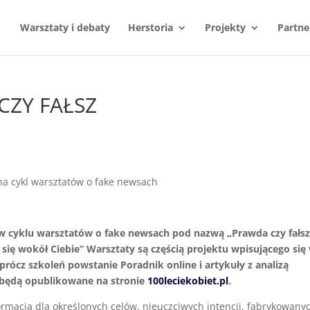
Warsztaty i debaty
Herstoria
Projekty
Partne
CZY FAŁSZ
u w cyklu warsztatów o fake newsach pod nazwą „Prawda czy fałsz
 się wokół Ciebie” Warsztaty są częścią projektu wpisującego się
prócz szkoleń powstanie Poradnik online i artykuły z analizą
 będą opublikowane na stronie
100leciekobiet.pl
.
formacją dla określonych celów, nieuczciwych intencji, fabrykowany