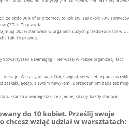
przestania używania tradycyjnych pałeczek w celu ochrony drzew
ąc, że około 90% ofiar przemocy to kobiety, zaś około 90% sprawcó
ową)? Tak. To prawda.
y zajmują 29,3% stanowisk w organach dużych przedsiębiorstw w UE
ch? Tak. To prawda.
ny Stowarzyszenia Demagog – pierwszej w Polsce organizacji fact-
 – masz je. Wszyscy je mają. Dzięki wglądowi w siebie podczas cykl
goś zaskakującego, a swoim nawykom i uprzedzeniom będziesz mog
tatu skonstruowanego tak, że z jednej strony każdy stanowi
owany do 10 kobiet. Prześlij swoje
go chcesz wziąć udział w warsztatach: