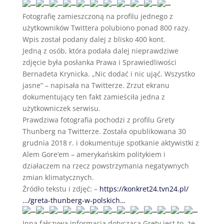
Fotografię zamieszczoną na profilu jednego z
użytkowników Twittera polubiono ponad 800 razy.
Wpis został podany dalej z blisko 400 kont.
Jedną z osób, która podała dalej nieprawdziwe
zdjęcie była posłanka Prawa i Sprawiedliwości
Bernadeta Krynicka. „Nic dodać i nic ująć. Wszystko
jasne” – napisała na Twitterze. Zrzut ekranu
dokumentujący ten fakt zamieściła jedna z
użytkowniczek serwisu.
Prawdziwa fotografia pochodzi z profilu Grety
Thunberg na Twitterze. Została opublikowana 30
grudnia 2018 r. i dokumentuje spotkanie aktywistki z
Alem Gore’em – amerykańskim politykiem i
działaczem na rzecz powstrzymania negatywnych
zmian klimatycznych.
Źródło tekstu i zdjęć: –
https://konkret24.tvn24.pl/
…/greta-thunberg-w-polskich…
Inną fałszywą informacją dotyczącą Grety jest to, że