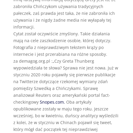
zabroniła Chińczykom używania tradycyjnych
pałeczek, zaś prawda jest taka, że nie zabroniła ich
używania i że nigdy żadne media nie wyłapały tej
informacji.
Cytat został oczywiście zmyślony. Takie działania
mają na cele zaszkodzenie osobie, której dotyczy.
Fotografia z nieprawdziwym tekstem krąży po
internecie i jest przerabiana na różne sposoby.
za demagog.org.pl :„Czy Greta Thunberg
wypowiedziała te słowa? Sprawa nie jest nowa. Już w
styczniu 2020 roku pojawiły się pierwsze publikacje
na Twitterze dotyczące rzekomej wymiany zdań
pomiędzy Szwedką a Chińczykami. Sprawę
analizował Reuters oraz amerykański portal fact-
checkingowy
Snopes.com.
Oba artykuły
opublikowane zostały w maju tego roku. Jeszcze
wcześniej, bo w kwietniu, duńscy analitycy wyśledzili
z kolei, że w styczniu w Chinach pojawił się tweet,
który mógł dać początek tej nieprawdziwej