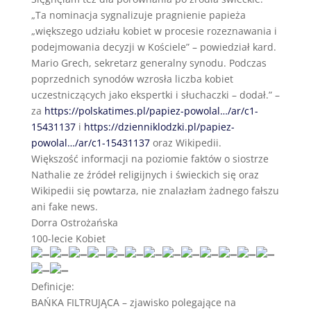
„Ta nominacja sygnalizuje pragnienie papieża
„większego udziału kobiet w procesie rozeznawania i
podejmowania decyzji w Kościele” – powiedział kard.
Mario Grech, sekretarz generalny synodu. Podczas
poprzednich synodów wzrosła liczba kobiet
uczestniczących jako ekspertki i słuchaczki – dodał.” –
za
https://polskatimes.pl/papiez-powolal…/ar/c1-
15431137
i
https://dzienniklodzki.pl/papiez-
powolal…/ar/c1-15431137
oraz Wikipedii.
Większość informacji na poziomie faktów o siostrze
Nathalie ze źródeł religijnych i świeckich się oraz
Wikipedii się powtarza, nie znalazłam żadnego fałszu
ani fake news.
Dorra Ostrożańska
100-lecie Kobiet
Definicje:
BAŃKA FILTRUJĄCA – zjawisko polegające na