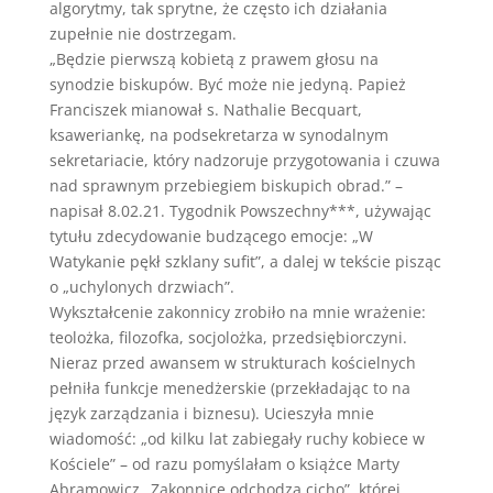
algorytmy, tak sprytne, że często ich działania
zupełnie nie dostrzegam.
„Będzie pierwszą kobietą z prawem głosu na
synodzie biskupów. Być może nie jedyną. Papież
Franciszek mianował s. Nathalie Becquart,
ksaweriankę, na podsekretarza w synodalnym
sekretariacie, który nadzoruje przygotowania i czuwa
nad sprawnym przebiegiem biskupich obrad.” –
napisał 8.02.21. Tygodnik Powszechny***, używając
tytułu zdecydowanie budzącego emocje: „W
Watykanie pękł szklany sufit”, a dalej w tekście pisząc
o „uchylonych drzwiach”.
Wykształcenie zakonnicy zrobiło na mnie wrażenie:
teolożka, filozofka, socjolożka, przedsiębiorczyni.
Nieraz przed awansem w strukturach kościelnych
pełniła funkcje menedżerskie (przekładając to na
język zarządzania i biznesu). Ucieszyła mnie
wiadomość: „od kilku lat zabiegały ruchy kobiece w
Kościele” – od razu pomyślałam o książce Marty
Abramowicz „Zakonnice odchodzą cicho”, której