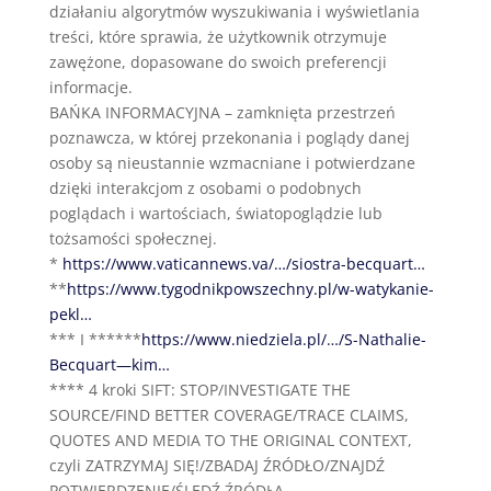
działaniu algorytmów wyszukiwania i wyświetlania
treści, które sprawia, że użytkownik otrzymuje
zawężone, dopasowane do swoich preferencji
informacje.
BAŃKA INFORMACYJNA – zamknięta przestrzeń
poznawcza, w której przekonania i poglądy danej
osoby są nieustannie wzmacniane i potwierdzane
dzięki interakcjom z osobami o podobnych
poglądach i wartościach, światopoglądzie lub
tożsamości społecznej.
*
https://www.vaticannews.va/…/siostra-becquart…
**
https://www.tygodnikpowszechny.pl/w-watykanie-
pekl…
*** I ******
https://www.niedziela.pl/…/S-Nathalie-
Becquart—kim…
**** 4 kroki SIFT: STOP/INVESTIGATE THE
SOURCE/FIND BETTER COVERAGE/TRACE CLAIMS,
QUOTES AND MEDIA TO THE ORIGINAL CONTEXT,
czyli ZATRZYMAJ SIĘ!/ZBADAJ ŹRÓDŁO/ZNAJDŹ
POTWIERDZENIE/ŚLEDŹ ŹRÓDŁA