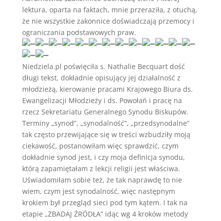
lektura, oparta na faktach, mnie przeraziła, z otuchą,
że nie wszystkie zakonnice doświadczają przemocy i
ograniczania podstawowych praw.
Niedziela.pl poświęciła s. Nathalie Becquart dość
długi tekst, dokładnie opisujący jej działalność z
młodzieżą, kierowanie pracami Krajowego Biura ds.
Ewangelizacji Młodzieży i ds. Powołań i pracę na
rzecz Sekretariatu Generalnego Synodu Biskupów.
Terminy „synod”, „synodalność”, „przedsynodalne”
tak często przewijające się w treści wzbudziły moją
ciekawość, postanowiłam więc sprawdzić, czym
dokładnie synod jest, i czy moja definicja synodu,
którą zapamiętałam z lekcji religii jest właściwa.
Uświadomiłam sobie też, że tak naprawdę to nie
wiem, czym jest synodalność, więc następnym
krokiem był przegląd sieci pod tym kątem. I tak na
etapie „ZBADAJ ŹRÓDŁA” idąc wg 4 kroków metody