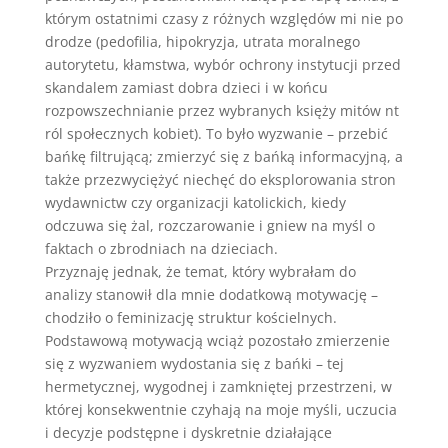
którym ostatnimi czasy z różnych względów mi nie po
drodze (pedofilia, hipokryzja, utrata moralnego
autorytetu, kłamstwa, wybór ochrony instytucji przed
skandalem zamiast dobra dzieci i w końcu
rozpowszechnianie przez wybranych księży mitów nt
ról społecznych kobiet). To było wyzwanie – przebić
bańkę filtrującą; zmierzyć się z bańką informacyjną, a
także przezwyciężyć niechęć do eksplorowania stron
wydawnictw czy organizacji katolickich, kiedy
odczuwa się żal, rozczarowanie i gniew na myśl o
faktach o zbrodniach na dzieciach.
Przyznaję jednak, że temat, który wybrałam do
analizy stanowił dla mnie dodatkową motywację –
chodziło o feminizację struktur kościelnych.
Podstawową motywacją wciąż pozostało zmierzenie
się z wyzwaniem wydostania się z bańki – tej
hermetycznej, wygodnej i zamkniętej przestrzeni, w
której konsekwentnie czyhają na moje myśli, uczucia
i decyzje podstępne i dyskretnie działające