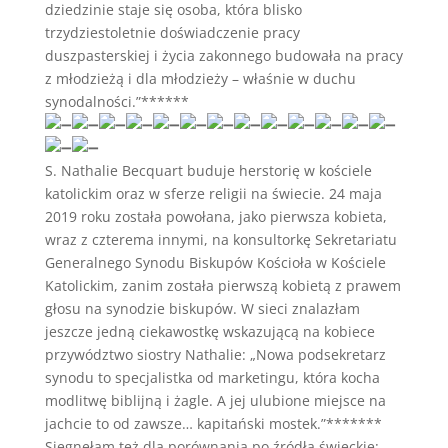
dziedzinie staje się osoba, która blisko
trzydziestoletnie doświadczenie pracy
duszpasterskiej i życia zakonnego budowała na pracy
z młodzieżą i dla młodzieży – właśnie w duchu
synodalności.”******
S. Nathalie Becquart buduje herstorię w kościele
katolickim oraz w sferze religii na świecie. 24 maja
2019 roku została powołana, jako pierwsza kobieta,
wraz z czterema innymi, na konsultorkę Sekretariatu
Generalnego Synodu Biskupów Kościoła w Kościele
Katolickim, zanim została pierwszą kobietą z prawem
głosu na synodzie biskupów. W sieci znalazłam
jeszcze jedną ciekawostkę wskazującą na kobiece
przywództwo siostry Nathalie: „Nowa podsekretarz
synodu to specjalistka od marketingu, która kocha
modlitwę biblijną i żagle. A jej ulubione miejsce na
jachcie to od zawsze… kapitański mostek.”*******
Sięgnęłam też dla porównania po źródła świeckie: