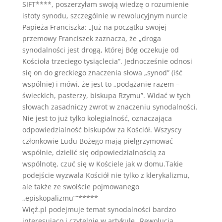
SIFT****, poszerzyłam swoją wiedzę o rozumienie
istoty synodu, szczególnie w rewolucyjnym nurcie
Papieża Franciszka: „Już na początku swojej
przemowy Franciszek zaznacza, że „droga
synodalności jest drogą, której Bóg oczekuje od
Kościoła trzeciego tysiąclecia”. Jednocześnie odnosi
się on do greckiego znaczenia słowa „synod” (iść
wspólnie) i mówi, że jest to „podążanie razem –
świeckich, pasterzy, biskupa Rzymu”. Widać w tych
słowach zasadniczy zwrot w znaczeniu synodalności.
Nie jest to już tylko kolegialność, oznaczająca
odpowiedzialność biskupów za Kościół. Wszyscy
członkowie Ludu Bożego mają pielgrzymować
wspólnie, dzielić się odpowiedzialnością za
wspólnotę, czuć się w Kościele jak w domu.Takie
podejście wyzwala Kościół nie tylko z klerykalizmu,
ale także ze swoiście pojmowanego
„episkopalizmu””*****
Więź.pl podejmuje temat synodalności bardzo
interesująco i czytelnie w artykule „Rewolucja