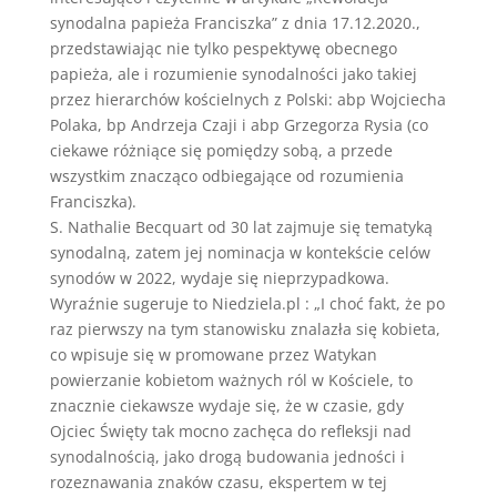
synodalna papieża Franciszka” z dnia 17.12.2020.,
przedstawiając nie tylko pespektywę obecnego
papieża, ale i rozumienie synodalności jako takiej
przez hierarchów kościelnych z Polski: abp Wojciecha
Polaka, bp Andrzeja Czaji i abp Grzegorza Rysia (co
ciekawe różniące się pomiędzy sobą, a przede
wszystkim znacząco odbiegające od rozumienia
Franciszka).
S. Nathalie Becquart od 30 lat zajmuje się tematyką
synodalną, zatem jej nominacja w kontekście celów
synodów w 2022, wydaje się nieprzypadkowa.
Wyraźnie sugeruje to Niedziela.pl : „I choć fakt, że po
raz pierwszy na tym stanowisku znalazła się kobieta,
co wpisuje się w promowane przez Watykan
powierzanie kobietom ważnych ról w Kościele, to
znacznie ciekawsze wydaje się, że w czasie, gdy
Ojciec Święty tak mocno zachęca do refleksji nad
synodalnością, jako drogą budowania jedności i
rozeznawania znaków czasu, ekspertem w tej