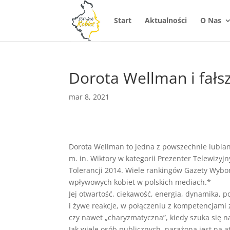
Start
Aktualności
O Nas
Dorota Wellman i fałs
mar 8, 2021
Dorota Wellman to jedna z powszechnie lubian
m. in. Wiktory w kategorii Prezenter Telewizy
Tolerancji 2014. Wiele rankingów Gazety Wyborc
wpływowych kobiet w polskich mediach.*
Jej otwartość, ciekawość, energia, dynamika, p
i żywe reakcje, w połączeniu z kompetencjam
czy nawet „charyzmatyczna”, kiedy szuka się na 
Jak wiele osób publicznych, narażona jest na 