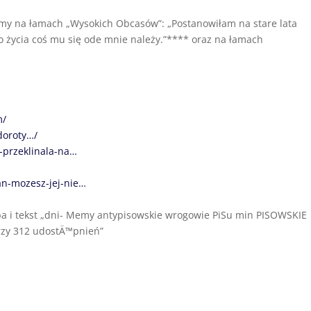
jemy na łamach „Wysokich Obcasów”: „Postanowiłam na stare lata
 życia coś mu się ode mnie należy.”**** oraz na łamach
m/
doroty…/
-przeklinala-na…
an-mozesz-jej-nie…