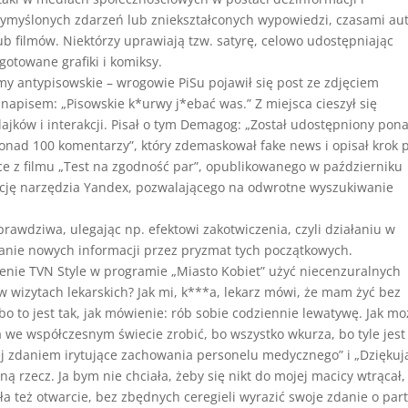
wymyślonych zdarzeń lub zniekształconych wypowiedzi, czasami au
ub filmów. Niektórzy uprawiają tzw. satyrę, celowo udostępniając
otowane grafiki i komiksy.
y antypisowskie – wrogowie PiSu pojawił się post ze zdjęciem
 napisem: „Pisowskie k*urwy j*ebać was.” Z miejsca cieszył się
jków i interakcji. Pisał o tym Demagog: „Został udostępniony pon
 ponad 100 komentarzy”, który zdemaskował fake news i opisał krok 
ące z filmu „Test na zgodność par”, opublikowanego w październiku
cję narzędzia Yandex, pozwalającego na odwrotne wyszukiwanie
 prawdziwa, ulegając np. efektowi zakotwiczenia, czyli działaniu w
wanie nowych informacji przez pryzmat tych początkowych.
nie TVN Style w programie „Miasto Kobiet” użyć niecenzuralnych
w wizytach lekarskich? Jak mi, k***a, lekarz mówi, że mam żyć bez
o to jest tak, jak mówienie: rób sobie codziennie lewatywę. Jak m
a we współczesnym świecie zrobić, bo wszystko wkurza, bo tyle jest
jej zdaniem irytujące zachowania personelu medycznego” i „Dziękuj
 rzecz. Ja bym nie chciała, żeby się nikt do mojej macicy wtrącał,
gła też otwarcie, bez zbędnych ceregieli wyrazić swoje zdanie o part