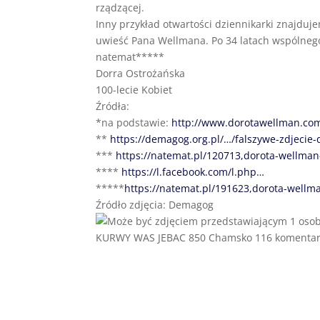
rządzącej.
Inny przykład otwartości dziennikarki znajdu
uwieść Pana Wellmana. Po 34 latach wspólnego
natemat*****
Dorra Ostrożańska
100-lecie Kobiet
Źródła:
*na podstawie:
http://www.dorotawellman.co
**
https://demagog.org.pl/…/falszywe-zdjecie-
***
https://natemat.pl/120713,dorota-wellman
****
https://l.facebook.com/l.php…
*****
https://natemat.pl/191623,dorota-wellm
Źródło zdjęcia: Demagog