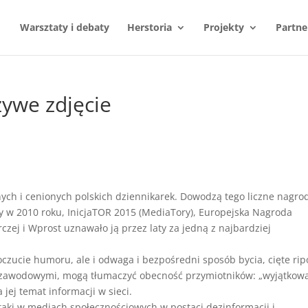
Warsztaty i debaty
Herstoria
Projekty
Partne
zywe zdjęcie
ych i cenionych polskich dziennikarek. Dowodzą tego liczne nagro
jny w 2010 roku, InicjaTOR 2015 (MediaTory), Europejska Nagroda
zej i Wprost uznawało ją przez laty za jedną z najbardziej
oczucie humoru, ale i odwaga i bezpośredni sposób bycia, cięte rip
i zawodowymi, mogą tłumaczyć obecność przymiotników: „wyjątkow
jej temat informacji w sieci.
ataki w mediach społecznościowych w postaci dezinformacji i