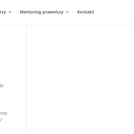
rzy
Mentoring prawniczy
Kontakt
dy:
osty
a”