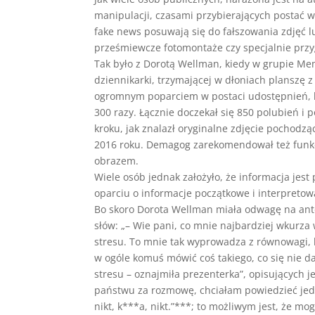
manipulacji, czasami przybierających postać 
fake news posuwają się do fałszowania zdjęć l
prześmiewcze fotomontaże czy specjalnie przyg
Tak było z Dorotą Wellman, kiedy w grupie Mem
dziennikarki, trzymającej w dłoniach planszę z
ogromnym poparciem w postaci udostępnień, la
300 razy. Łącznie doczekał się 850 polubień i
kroku, jak znalazł oryginalne zdjęcie pochodz
2016 roku. Demagog zarekomendował też funk
obrazem.
Wiele osób jednak założyło, że informacja jest
oparciu o informacje początkowe i interpreto
Bo skoro Dorota Wellman miała odwagę na ante
słów: „– Wie pani, co mnie najbardziej wkurza 
stresu. To mnie tak wyprowadza z równowagi, b
w ogóle komuś mówić coś takiego, co się nie d
stresu – oznajmiła prezenterka”, opisujących 
państwu za rozmowę, chciałam powiedzieć jedną
nikt, k***a, nikt.”***; to możliwym jest, że mo