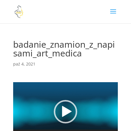
badanie_znamion_z_napi
sami_art_medica
paź 4, 2021
Odtwarzacz
video