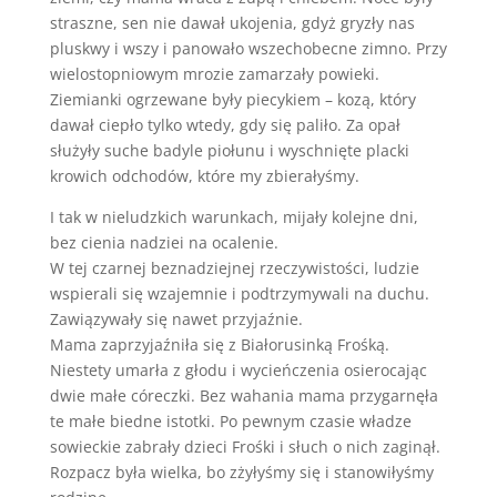
straszne, sen nie dawał ukojenia, gdyż gryzły nas
pluskwy i wszy i panowało wszechobecne zimno. Przy
wielostopniowym mrozie zamarzały powieki.
Ziemianki ogrzewane były piecykiem – kozą, który
dawał ciepło tylko wtedy, gdy się paliło. Za opał
służyły suche badyle piołunu i wyschnięte placki
krowich odchodów, które my zbierałyśmy.
I tak w nieludzkich warunkach, mijały kolejne dni,
bez cienia nadziei na ocalenie.
W tej czarnej beznadziejnej rzeczywistości, ludzie
wspierali się wzajemnie i podtrzymywali na duchu.
Zawiązywały się nawet przyjaźnie.
Mama zaprzyjaźniła się z Białorusinką Frośką.
Niestety umarła z głodu i wycieńczenia osierocając
dwie małe córeczki. Bez wahania mama przygarnęła
te małe biedne istotki. Po pewnym czasie władze
sowieckie zabrały dzieci Frośki i słuch o nich zaginął.
Rozpacz była wielka, bo zżyłyśmy się i stanowiłyśmy