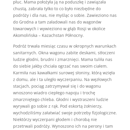
płuc. Mama położyła ją na poduszkę i zawiązała
chustą, zabrała tylko to co było niezbędne do
podróży i dla nas, nie myśląc o sobie. Zawieziono nas
do Grodna a tam załadowali nas do wagonów
towarowych i wywieziono w głąb Rosji w okolice
Akomolińska – Kazachstan Północny.
Podróż trwała miesiąc czasu w okropnych warunkach
sanitarnych. Okna wagonu zabite deskami, stłoczeni
ludzie głodni, brudni i zmarznięci. Mama tuliła nas
do siebie jakby chciała ogrzać nas swoim ciałem.
Karmiła nas kawałkami surowej słoniny, którą wzięła
z domu, ale i ta uległo wyczerpaniu. Na węzłowych
stacjach, pociąg zatrzymywał się i do wagonu
wnoszono wiadro ciepłego napoju i trochę
zmarzniętego chleba. Głodni i wystraszeni ludzie
wyrywali go sobie z rąk. Pod eskortą żołnierzy,
wychodziliśmy załatwiać swoje potrzeby fizjologiczne.
Niektórzy wyczerpani głodem i chorobą nie
przetrwali podróży. Wynoszono ich na perony i tam