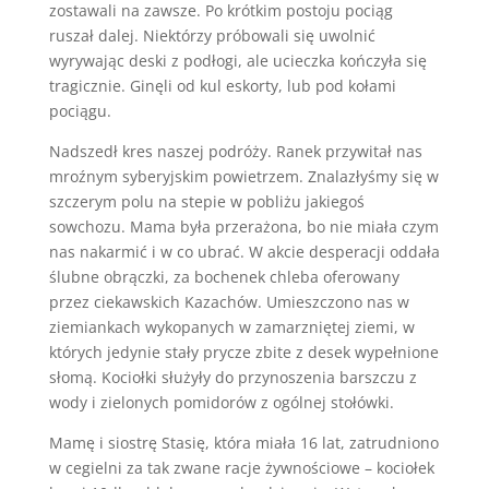
zostawali na zawsze. Po krótkim postoju pociąg
ruszał dalej. Niektórzy próbowali się uwolnić
wyrywając deski z podłogi, ale ucieczka kończyła się
tragicznie. Ginęli od kul eskorty, lub pod kołami
pociągu.
Nadszedł kres naszej podróży. Ranek przywitał nas
mroźnym syberyjskim powietrzem. Znalazłyśmy się w
szczerym polu na stepie w pobliżu jakiegoś
sowchozu. Mama była przerażona, bo nie miała czym
nas nakarmić i w co ubrać. W akcie desperacji oddała
ślubne obrączki, za bochenek chleba oferowany
przez ciekawskich Kazachów. Umieszczono nas w
ziemiankach wykopanych w zamarzniętej ziemi, w
których jedynie stały prycze zbite z desek wypełnione
słomą. Kociołki służyły do przynoszenia barszczu z
wody i zielonych pomidorów z ogólnej stołówki.
Mamę i siostrę Stasię, która miała 16 lat, zatrudniono
w cegielni za tak zwane racje żywnościowe – kociołek