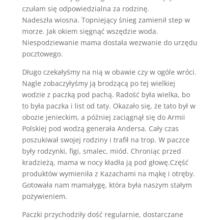
czułam się odpowiedzialna za rodzinę.
Nadeszła wiosna. Topniejący śnieg zamienił step w
morze. Jak okiem sięgnąć wszędzie woda.
Niespodziewanie mama dostała wezwanie do urzędu
pocztowego.
Długo czekałyśmy na nią w obawie czy w ogóle wróci.
Nagle zobaczyłyśmy ją brodzącą po tej wielkiej
wodzie z paczką pod pachą. Radość była wielka, bo
to była paczka i list od taty. Okazało się, że tato był w
obozie jenieckim, a później zaciągnął się do Armii
Polskiej pod wodzą generała Andersa. Cały czas
poszukiwał swojej rodziny i trafił na trop. W paczce
były rodzynki, figi, smalec, miód. Chroniąc przed
kradzieżą, mama w nocy kładła ją pod głowę.Część
produktów wymieniła z Kazachami na mąkę i otręby.
Gotowała nam mamałygę, która była naszym stałym
pożywieniem.
Paczki przychodziły dość regularnie, dostarczane