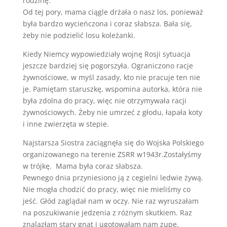
rodzinę.
Od tej pory, mama ciągle drżała o nasz los, ponieważ
była bardzo wycieńczona i coraz słabsza. Bała się,
żeby nie podzielić losu koleżanki.
Kiedy Niemcy wypowiedziały wojnę Rosji sytuacja
jeszcze bardziej się pogorszyła. Ograniczono racje
żywnościowe, w myśl zasady, kto nie pracuje ten nie
je. Pamiętam staruszkę, wspomina autorka, która nie
była zdolna do pracy, więc nie otrzymywała racji
żywnościowych. Żeby nie umrzeć z głodu, łapała koty
i inne zwierzęta w stepie.
Najstarsza Siostra zaciągnęła się do Wojska Polskiego
organizowanego na terenie ZSRR w1943r.Zostałyśmy
w trójkę.
Mama była coraz słabsza.
Pewnego dnia przyniesiono ją z cegielni ledwie żywą.
Nie mogła chodzić do pracy, więc nie mieliśmy co
jeść. Głód zaglądał nam w oczy. Nie raz wyruszałam
na poszukiwanie jedzenia z różnym skutkiem. Raz
znalazłam stary gnat i ugotowałam nam zupę,