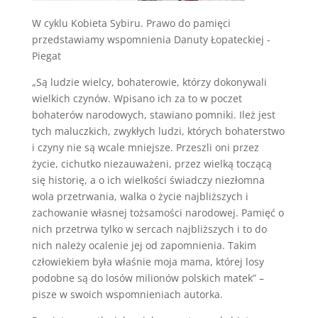
W cyklu Kobieta Sybiru. Prawo do pamięci
przedstawiamy wspomnienia Danuty Łopateckiej -
Piegat
„Są ludzie wielcy, bohaterowie, którzy dokonywali
wielkich czynów. Wpisano ich za to w poczet
bohaterów narodowych, stawiano pomniki. Ileż jest
tych maluczkich, zwykłych ludzi, których bohaterstwo
i czyny nie są wcale mniejsze. Przeszli oni przez
życie, cichutko niezauważeni, przez wielką toczącą
się historię, a o ich wielkości świadczy niezłomna
wola przetrwania, walka o życie najbliższych i
zachowanie własnej tożsamości narodowej. Pamięć o
nich przetrwa tylko w sercach najbliższych i to do
nich należy ocalenie jej od zapomnienia. Takim
człowiekiem była właśnie moja mama, której losy
podobne są do losów milionów polskich matek” –
pisze w swoich wspomnieniach autorka.