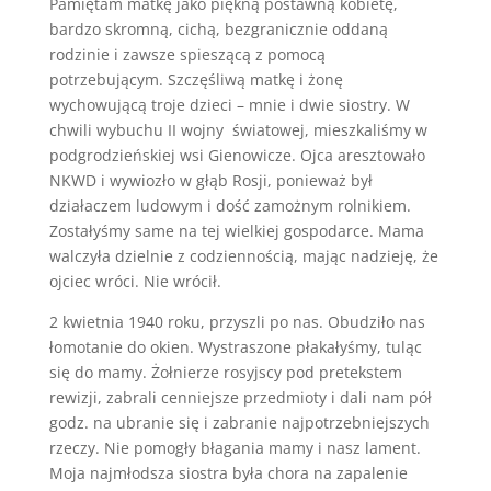
Pamiętam matkę jako piękną postawną kobietę,
bardzo skromną, cichą, bezgranicznie oddaną
rodzinie i zawsze spieszącą z pomocą
potrzebującym. Szczęśliwą matkę i żonę
wychowującą troje dzieci – mnie i dwie siostry. W
chwili wybuchu II wojny
światowej, mieszkaliśmy w
podgrodzieńskiej wsi Gienowicze. Ojca aresztowało
NKWD i wywiozło w głąb Rosji, ponieważ był
działaczem ludowym i dość zamożnym rolnikiem.
Zostałyśmy same na tej wielkiej gospodarce. Mama
walczyła dzielnie z codziennością, mając nadzieję, że
ojciec wróci. Nie wrócił.
2 kwietnia 1940 roku, przyszli po nas. Obudziło nas
łomotanie do okien. Wystraszone płakałyśmy, tuląc
się do mamy. Żołnierze rosyjscy pod pretekstem
rewizji, zabrali cenniejsze przedmioty i dali nam pół
godz. na ubranie się i zabranie najpotrzebniejszych
rzeczy. Nie pomogły błagania mamy i nasz lament.
Moja najmłodsza siostra była chora na zapalenie