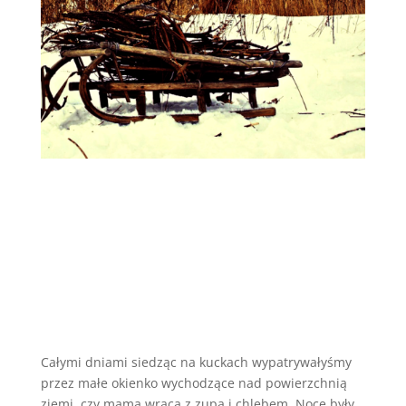
Całymi dniami siedząc na kuckach wypatrywałyśmy
przez małe okienko wychodzące nad powierzchnią
ziemi, czy mama wraca z zupą i chlebem. Noce były