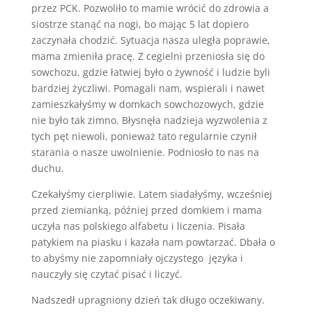
przez PCK. Pozwoliło to mamie wrócić do zdrowia a
siostrze stanąć na nogi, bo mając 5 lat dopiero
zaczynała chodzić. Sytuacja nasza uległa poprawie,
mama zmieniła pracę. Z cegielni przeniosła się do
sowchozu, gdzie łatwiej było o żywność i ludzie byli
bardziej życzliwi. Pomagali nam, wspierali i nawet
zamieszkałyśmy w domkach sowchozowych, gdzie
nie było tak zimno. Błysnęła nadzieja wyzwolenia z
tych pęt niewoli, ponieważ tato regularnie czynił
starania o nasze uwolnienie. Podniosło to nas na
duchu.
Czekałyśmy cierpliwie. Latem siadałyśmy, wcześniej
przed ziemianką, później przed domkiem i mama
uczyła nas polskiego alfabetu i liczenia. Pisała
patykiem na piasku i kazała nam powtarzać. Dbała o
to abyśmy nie zapomniały ojczystego
języka i
nauczyły się czytać pisać i liczyć.
Nadszedł upragniony dzień tak długo oczekiwany.