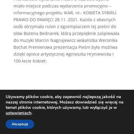
miało miejsce podczas wydarzenia promocyjno –
informacyjnego projektu IKAR, nt.: KOBIETA SYBIRU.
PRAWO DO PAMIĘCI 28.11. 2021. Każda z obecnych
osób otrzymała rulon z egzemplarzem tej pieśni do
słów Bożena Bednarek, którą przepięknie zaśpiewała
do muzyki Marcin Nagnajewicz wokalistka Weronika
Bochat Premierowa prezentacja Pieśni była możliwa
dzięki opiece artystycznej Agnieszka Hryniewicka i
100-lecie Kobiet:
Używamy plików cookie, aby zapewnić najlepszą jakość na
naszej stronie internetowej. Możesz dowiedzieć się więcej na
temat plików cookie, których używamy, lub wyłączyć je w
ustawieniach
.
Zaprojektowane przez Techio.pl
Akceptuję