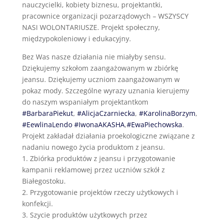
nauczycielki, kobiety biznesu, projektantki,
pracownice organizacji pozarządowych – WSZYSCY
NASI WOLONTARIUSZE. Projekt społeczny,
międzypokoleniowy i edukacyjny.
Bez Was nasze działania nie miałyby sensu.
Dziękujemy szkołom zaangażowanym w zbiórkę
jeansu. Dziękujemy uczniom zaangażowanym w
pokaz mody. Szczególne wyrazy uznania kierujemy
do naszym wspaniałym projektantkom
#BarbaraPiekut
,
#AlicjaCzarniecka
,
#KarolinaBorzym
,
#EewlinaLendo
#IwonaAKASHA
,
#EwaPiechowska
.
Projekt zakładał działania proekologiczne związane z
nadaniu nowego życia produktom z jeansu.
1. Zbiórka produktów z jeansu i przygotowanie
kampanii reklamowej przez uczniów szkół z
Białegostoku.
2. Przygotowanie projektów rzeczy użytkowych i
konfekcji.
3. Szycie produktów użytkowych przez