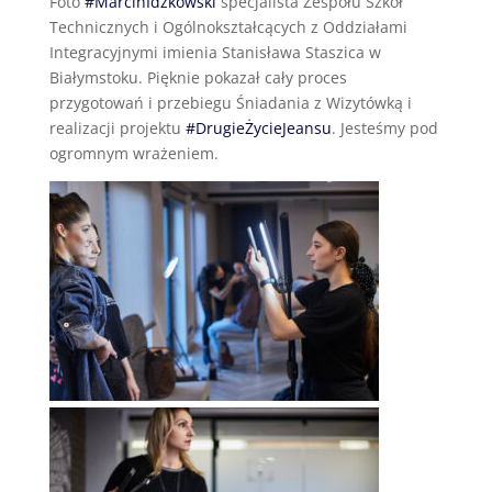
Foto
#MarcinIdźkowski
specjalista Zespołu Szkół
Technicznych i Ogólnokształcących z Oddziałami
Integracyjnymi imienia Stanisława Staszica w
Białymstoku. Pięknie pokazał cały proces
przygotowań i przebiegu Śniadania z Wizytówką i
realizacji projektu
#DrugieŻycieJeansu
. Jesteśmy pod
ogromnym wrażeniem.