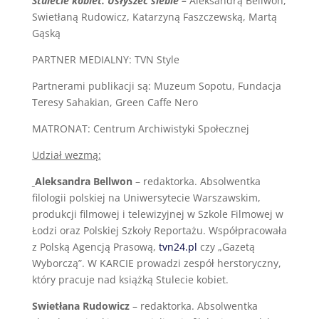
Stulecie kobiet. Usłyszeć siebie –
Aleksandrą Bellwon,
Swietłaną Rudowicz, Katarzyną Faszczewską, Martą
Gąską
PARTNER MEDIALNY: TVN Style
Partnerami publikacji są: Muzeum Sopotu, Fundacja
Teresy Sahakian, Green Caffe Nero
MATRONAT: Centrum Archiwistyki Społecznej
Udział wezmą:
Aleksandra Bellwon
– redaktorka. Absolwentka
filologii polskiej na Uniwersytecie Warszawskim,
produkcji filmowej i telewizyjnej w Szkole Filmowej w
Łodzi oraz Polskiej Szkoły Reportażu. Współpracowała
z Polską Agencją Prasową,
tvn24.pl
czy „Gazetą
Wyborczą”. W KARCIE prowadzi zespół herstoryczny,
który pracuje nad książką Stulecie kobiet.
Swietłana Rudowicz
– redaktorka. Absolwentka