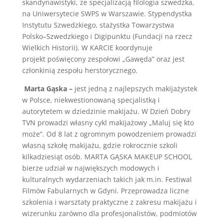
skandynawistyki, ze specjalizacją filologia szwedzka,
na Uniwersytecie SWPS w Warszawie. Stypendystka
Instytutu Szwedzkiego, stażystka Towarzystwa
Polsko–Szwedzkiego i Digipunktu (Fundacji na rzecz
Wielkich Historii). W KARCIE koordynuje
projekt poświęcony zespołowi „Gawęda” oraz jest
członkinią zespołu herstorycznego.
Marta Gąska –
jest jedną z najlepszych makijażystek
w Polsce, niekwestionowaną specjalistką i
autorytetem w dziedzinie makijażu. W Dzień Dobry
TVN prowadzi własny cykl makijażowy „Maluj się kto
może”. Od 8 lat z ogromnym powodzeniem prowadzi
własną szkołę makijażu, gdzie rokrocznie szkoli
kilkadziesiąt osób. MARTA GĄSKA MAKEUP SCHOOL
bierze udział w największych modowych i
kulturalnych wydarzeniach takich jak m.in. Festiwal
Filmów Fabularnych w Gdyni. Przeprowadza liczne
szkolenia i warsztaty praktyczne z zakresu makijażu i
wizerunku zarówno dla profesjonalistów, podmiotów