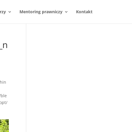
rzy
Mentoring prawniczy
Kontakt
_n
hin
/ble
opt/