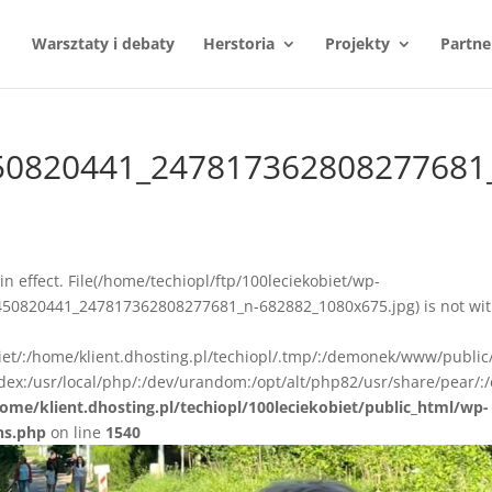
Warsztaty i debaty
Herstoria
Projekty
Partne
50820441_247817362808277681
n in effect. File(/home/techiopl/ftp/100leciekobiet/wp-
50820441_247817362808277681_n-682882_1080x675.jpg) is not wit
biet/:/home/klient.dhosting.pl/techiopl/.tmp/:/demonek/www/public
ex:/usr/local/php/:/dev/urandom:/opt/alt/php82/usr/share/pear/:/
ome/klient.dhosting.pl/techiopl/100leciekobiet/public_html/wp-
ns.php
on line
1540