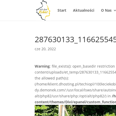
Start
Aktualności
O Nas
287630133_11662554
cze 20, 2022
Warning
: file_exists(): open_basedir restrictio
content/uploads/et_temp/287630133_11662554
the allowed path(s):
(/home/klient.dhosting.pl/techiopl/100lecieko
dy.demonek.com/:/usr/local/lsws/share/autoind
alt/php82/usr/share/php:/opt/alt/php82/) in
/h
content/themes/Divi/epanel/custom_functio