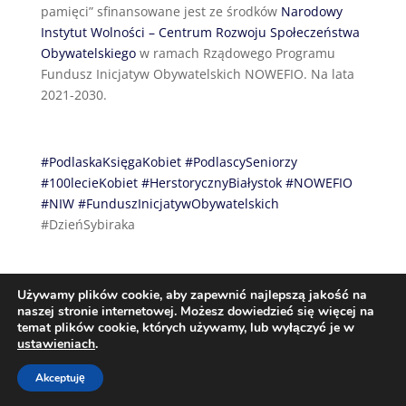
pamięci” sfinansowane jest ze środków
Narodowy
Instytut Wolności – Centrum Rozwoju Społeczeństwa
Obywatelskiego
w ramach Rządowego Programu
Fundusz Inicjatyw Obywatelskich NOWEFIO. Na lata
2021-2030.
#PodlaskaKsięgaKobiet
#PodlascySeniorzy
#100lecieKobiet
#HerstorycznyBiałystok
#NOWEFIO
#NIW
#FunduszInicjatywObywatelskich
#DzieńSybiraka
Używamy plików cookie, aby zapewnić najlepszą jakość na
naszej stronie internetowej. Możesz dowiedzieć się więcej na
temat plików cookie, których używamy, lub wyłączyć je w
ustawieniach
.
Akceptuję
Zaprojektowane przez Techio.pl