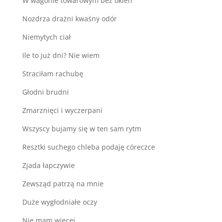
W wagonie towarowym bez okien
Nozdrza drażni kwaśny odór
Niemytych ciał
Ile to już dni? Nie wiem
Straciłam rachubę
Głodni brudni
Zmarznięci i wyczerpani
Wszyscy bujamy się w ten sam rytm
Resztki suchego chleba podaję córeczce
Zjada łapczywie
Zewsząd patrzą na mnie
Duże wygłodniałe oczy
Nie mam więcej