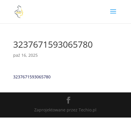
3237671593065780
paź 16, 2025
3237671593065780
Zaprojektowane przez Techio.pl