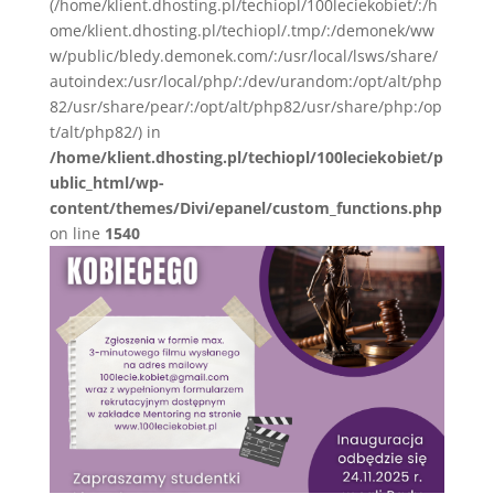
(/home/klient.dhosting.pl/techiopl/100leciekobiet/:/h
ome/klient.dhosting.pl/techiopl/.tmp/:/demonek/ww
w/public/bledy.demonek.com/:/usr/local/lsws/share/
autoindex:/usr/local/php/:/dev/urandom:/opt/alt/php
82/usr/share/pear/:/opt/alt/php82/usr/share/php:/op
t/alt/php82/) in
/home/klient.dhosting.pl/techiopl/100leciekobiet/p
ublic_html/wp-
content/themes/Divi/epanel/custom_functions.php
on line
1540