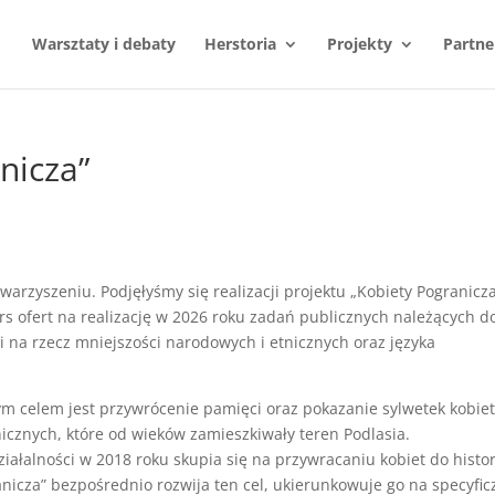
Warsztaty i debaty
Herstoria
Projekty
Partne
nicza”
arzyszeniu. Podjęłyśmy się realizacji projektu „Kobiety Pogranicza
s ofert na realizację w 2026 roku zadań publicznych należących d
 na rzecz mniejszości narodowych i etnicznych oraz języka
nym celem jest przywrócenie pamięci oraz pokazanie sylwetek kobiet
icznych, które od wieków zamieszkiwały teren Podlasia.
iałalności w 2018 roku skupia się na przywracaniu kobiet do histori
anicza” bezpośrednio rozwija ten cel, ukierunkowuje go na specyfic