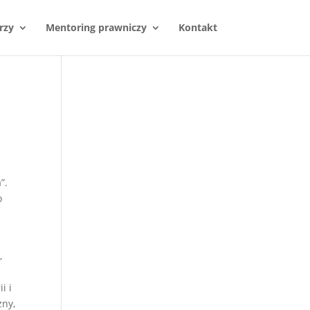
rzy
Mentoring prawniczy
Kontakt
”.
o
,
i i
zny,