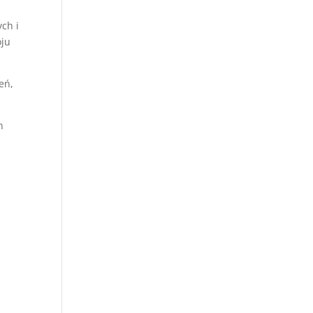
ch i
oju
eń,
h