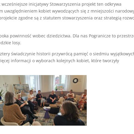
k wcześniejsze inicjatywy Stowarzyszenia projekt ten odkrywa
ym uwzględnieniem kobiet wywodzących się z mniejszości narodowy
rojekcie zgodne są z statutem stowarzyszenia oraz strategią rozw
ęboka powinność wobec dziedzictwa. Dla nas Pogranicze to przestrz
udzkie losy.
 cztery świadczynie historii przywrócą pamięć o siedmiu wyjątkowyc
ęcej informacji o wyborach kolejnych kobiet, które tworzyły