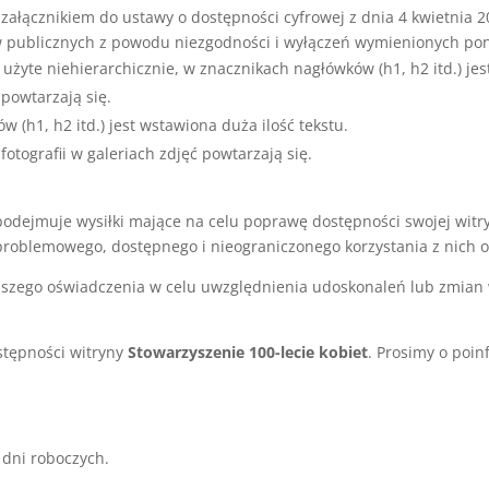
załącznikiem do ustawy o dostępności cyfrowej z dnia 4 kwietnia 2
w publicznych z powodu niezgodności i wyłączeń wymienionych pon
ą użyte niehierarchicznie, w znacznikach nagłówków (h1, h2 itd.) jes
 powtarzają się.
 (h1, h2 itd.) jest wstawiona duża ilość tekstu.
fotografii w galeriach zdjęć powtarzają się.
odejmuje wysiłki mające na celu poprawę dostępności swojej witr
roblemowego, dostępnego i nieograniczonego korzystania z nich 
szego oświadczenia w celu uwzględnienia udoskonaleń lub zmian 
stępności witryny
Stowarzyszenie 100-lecie kobiet
. Prosimy o poin
 dni roboczych.