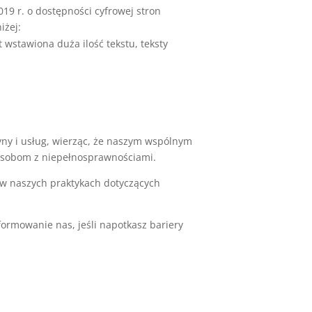
019 r. o dostępności cyfrowej stron
iżej:
t wstawiona duża ilość tekstu, teksty
yny i usług, wierząc, że naszym wspólnym
osobom z niepełnosprawnościami.
w naszych praktykach dotyczących
formowanie nas, jeśli napotkasz bariery