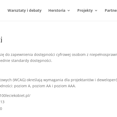
Warsztaty i debaty
Herstoria
Projekty
Partne
i
się do zapewnienia dostępności cyfrowej osobom z niepełnospraw
iednie standardy dostępności.
etowych (WCAG) określają wymagania dla projektantów i deweloper
odności: poziom A, poziom AA i poziom AAA.
100leciekobiet.pl/
-13
10