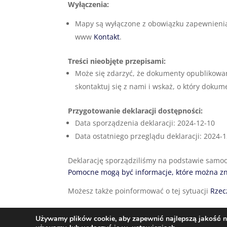
Wyłączenia:
Mapy są wyłączone z obowiązku zapewnieni
www
Kontakt
.
Treści nieobjęte przepisami:
Może się zdarzyć, że dokumenty opublikowane
skontaktuj się z nami i wskaż, o który dokum
Przygotowanie deklaracji dostępności:
Data sporządzenia deklaracji:
2024-12-10
Data ostatniego przeglądu deklaracji:
2024-1
Deklarację sporządziliśmy na podstawie samo
Pomocne mogą być informacje, które można zn
Możesz także poinformować o tej sytuacji
Rzec
Używamy plików cookie, aby zapewnić najlepszą jakość na 
Zaprojektowane przez Techio.pl