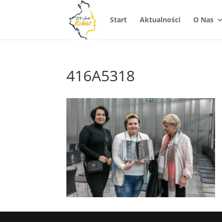
Start
Aktualności
O Nas
416A5318