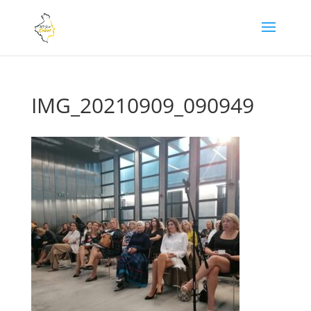
IMG_20210909_090949